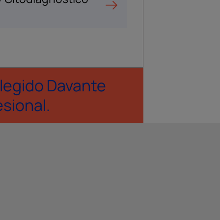
legido Davante
esional.