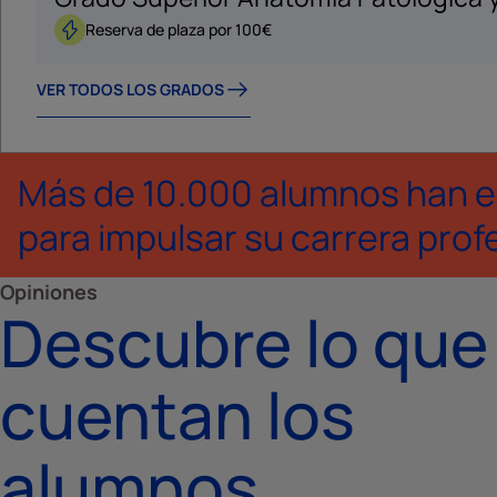
Reserva de plaza por 100€
VER TODOS LOS GRADOS
Más de 10.000 alumnos han e
para impulsar su carrera prof
Opiniones
Descubre lo que
cuentan los
alumnos