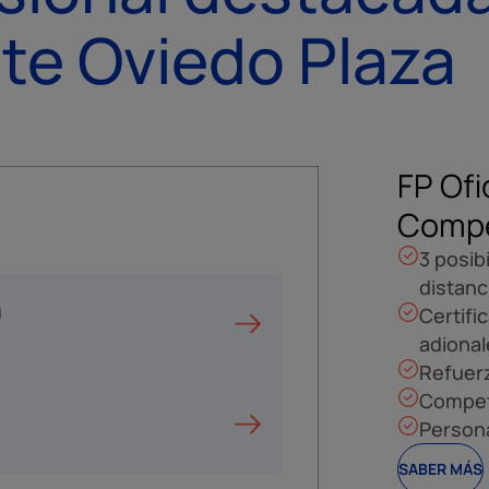
te Oviedo Plaza
FP Ofi
Compe
3 posib
distanc
a
Certifi
adional
Refuer
Compete
Persona
SABER MÁS