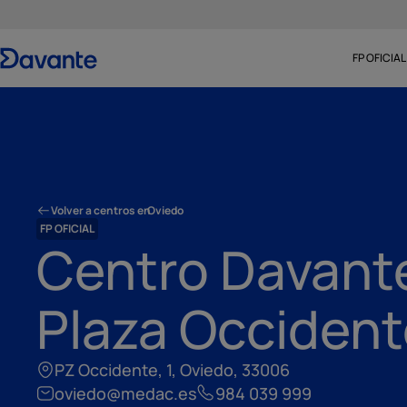
FP OFICIAL
Volver a centros en
Oviedo
FP OFICIAL
Centro Davant
Plaza Occident
PZ Occidente, 1, Oviedo, 33006
oviedo@medac.es
984 039 999