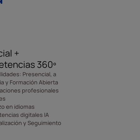
cial +
tencias 360º
ilidades: Presencial, a
ia y Formación Abierta
caciones profesionales
es
zo en idiomas
ncias digitales IA
lización y Seguimiento