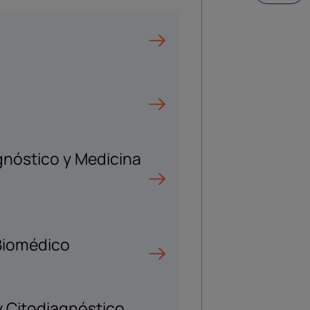
gnóstico y Medicina
 Biomédico
y Citodiagnóstico