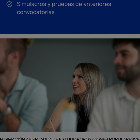
Simulacros y pruebas de anteriores
convocatorias
FORMACIÓN ABIERTA
DÓNDE ESTUDIAR
OPOSICIONES POPULARES
VE