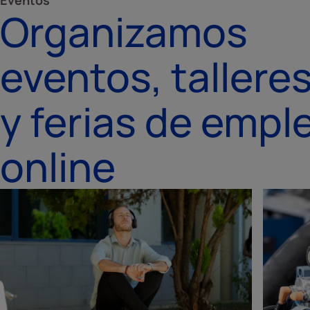
Eventos
Organizamos
eventos, tallere
y ferias de empl
online