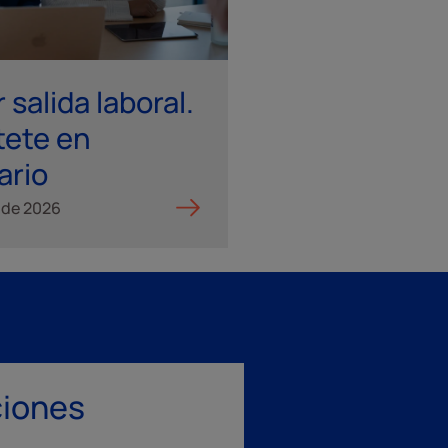
 salida laboral.
Certificación 
tete en
SAGE
ario
 de 2026
01 de Enero de 2026
ciones