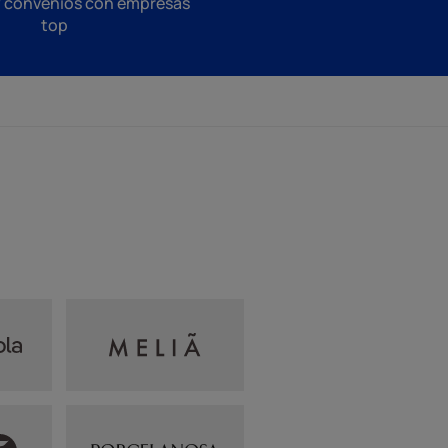
y convenios con empresas
top