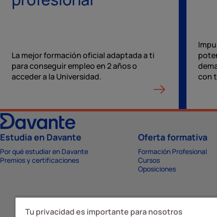
Impul
La mejor formación oficial adaptada a ti
pote
para conseguir empleo en 2 años o
dema
acceder a la Universidad.
con t
Estudia en Davante
Oferta formativa
Por qué estudiar en Davante
Formación Profesional
Premios y certificaciones
Cursos
Oposiciones
Tu privacidad es importante para nosotros