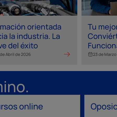
rmación orientada
Tu mejor
ia la industria. La
Conviér
ve del éxito
Funcion
de Abril de 2026
23 de Marzo
mino.
rsos online
Oposi