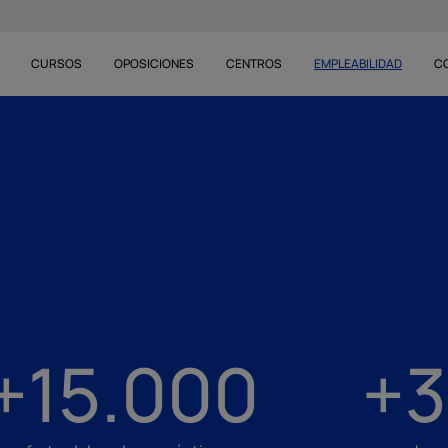
CURSOS
OPOSICIONES
CENTROS
EMPLEABILIDAD
C
+15.000
+3