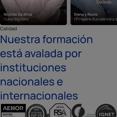
Nicolás Da Silva
Elena y Rocío
Curso Big Data
FP Higiene Bucodental a d
Calidad
Nuestra formación
está avalada por
instituciones
nacionales e
internacionales