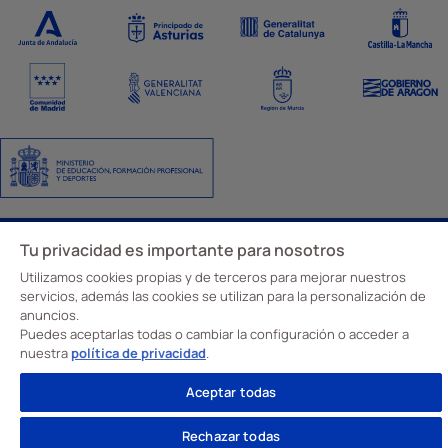
Aviso Legal
Política de privacidad
Política de cookies
Ajustes de cookies
Código y canal ético
Tu privacidad es importante para nosotros
© Davante 2026
Utilizamos cookies propias y de terceros para mejorar nuestros
servicios, además las cookies se utilizan para la personalización de
anuncios.
Puedes aceptarlas todas o cambiar la configuración o acceder a
nuestra
política de privacidad
.
Aceptar todas
Rechazar todas