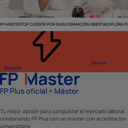
FP MASTER
TOP CURSOS POR NIVEL
FORMACIÓN ABIERTA
EXPLORA PO
Inicio
FP Oficial
FP Química
¡Solo en
Davante!
FP Plus oficial + Máster
Tu mejor opción para conquistar el mercado laboral
combinando FP Plus con un máster con acreditación
universitaria