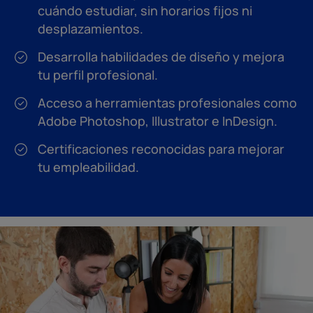
cuándo estudiar, sin horarios fijos ni
desplazamientos.
Desarrolla habilidades de diseño y mejora
tu perfil profesional.
Acceso a herramientas profesionales como
Adobe Photoshop, Illustrator e InDesign.
Certificaciones reconocidas para mejorar
tu empleabilidad.