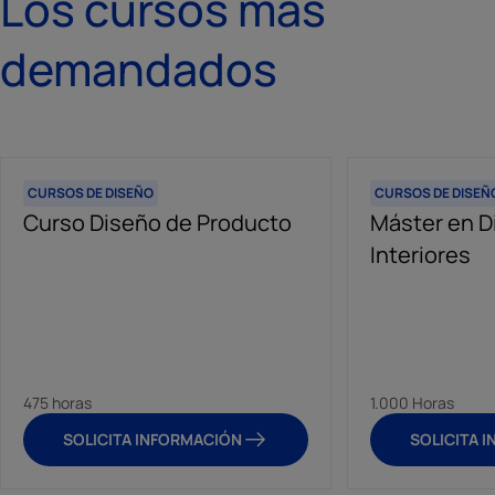
Los cursos más
demandados
CURSOS DE DISEÑO
CURSOS DE DISEÑ
Curso Diseño de Producto
Máster en D
Interiores
475 horas
1.000 Horas
SOLICITA INFORMACIÓN
SOLICITA 