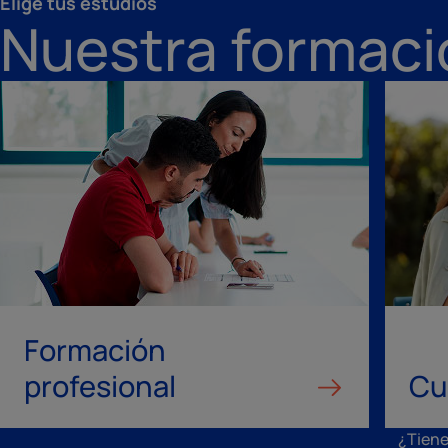
Elige tus estudios
Nuestra formaci
Formación
profesional
Cu
¿Tien