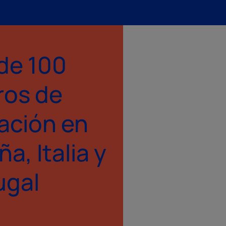
de 100
ros de
ación en
a, Italia y
ugal