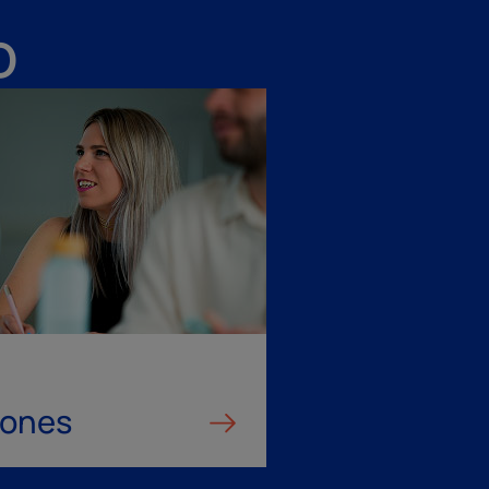
o
iones