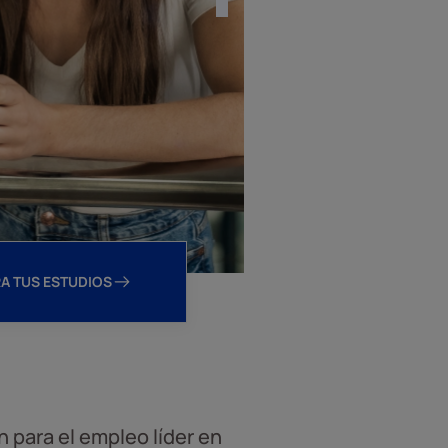
oposic
para e
A TUS ESTUDIOS
 para el empleo líder en