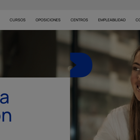
CURSOS
OPOSICIONES
CENTROS
EMPLEABILIDAD
C
go y
dos
gue 150€ en