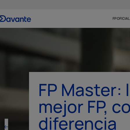
FP OFICIAL
Trae un ami
ganáis los 
Recomienda Davante y consi