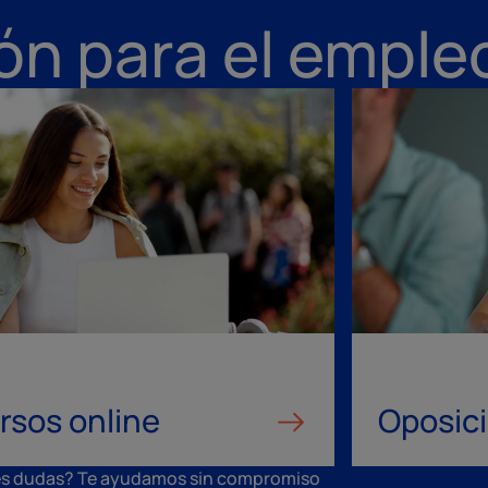
ón para el emple
rsos online
Oposic
es dudas? Te ayudamos sin compromiso