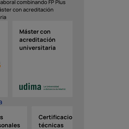
aboral combinando FP Plus
ster con acreditación
ria
Máster con
acreditación
universitaria
ca
es
Certificaciones
Refuerzo
sonales
técnicas
en