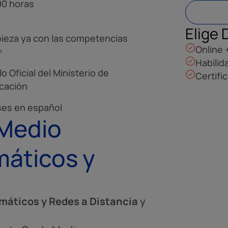
00 horas
Elige 
ieza ya con las competencias
Online 
º
Habilid
lo Oficial del Ministerio de
Certifi
cación
ses en español
 Medio
máticos y
máticos y Redes a Distancia
y