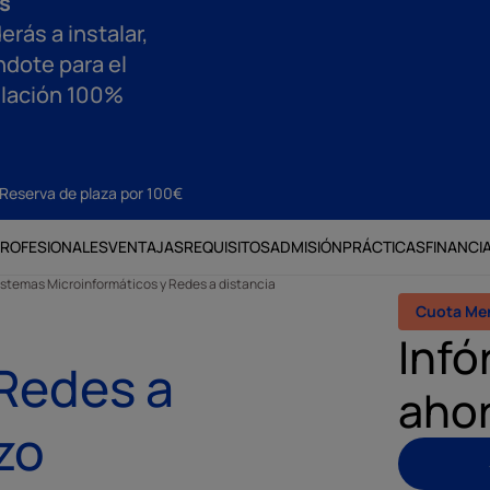
s
erás a instalar,
ndote para el
tulación 100%
Reserva de plaza por 100€
PROFESIONALES
VENTAJAS
REQUISITOS
ADMISIÓN
PRÁCTICAS
FINANCI
stemas Microinformáticos y Redes a distancia
Cuota Me
Infó
 Redes a
aho
zo