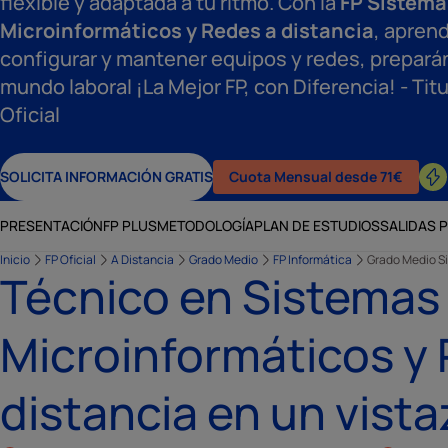
flexible y adaptada a tu ritmo. Con la
FP Sistema
Microinformáticos y Redes a distancia
, aprend
configurar y mantener equipos y redes, prepará
mundo laboral ¡La Mejor FP, con Diferencia! - Ti
Oficial
SOLICITA INFORMACIÓN GRATIS
Cuota Mensual desde 71€
PRESENTACIÓN
FP PLUS
METODOLOGÍA
PLAN DE ESTUDIOS
SALIDAS 
Inicio
FP Oficial
A Distancia
Grado Medio
FP Informática
Grado Medio Si
Técnico en Sistemas
Microinformáticos y
distancia en un vista