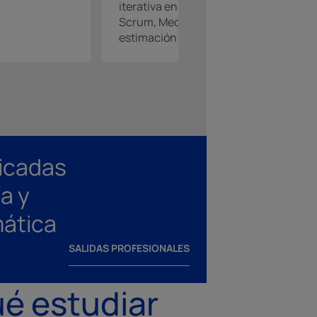
iterativa en
Scrum, Medición y
estimación ágil.
icadas
a y
mática
SALIDAS PROFESIONALES
é estudiar