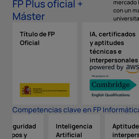
FP Plus oficial +
mercado l
con un má
Máster
universita
Título de FP
IA, certificados
Oficial
y aptitudes
técnicas e
interpersonales
Competencias clave en FP Informáti
erseguridad
Inteligencia
Aptitud
equipos y
Artificial
interper