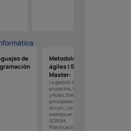
idiomas
 Informática
guajes de
Metodologías
Herram
ogramación
ágiles | Scrum
de gest
Master:
sistem
La gestión ágil de
proyectos
,
Equipos
y Roles, Elementos
principales en
Scrum, Los
eventos en
SCRUM,
Planificación