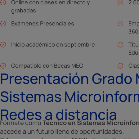
Online con clases en directo y
2.0
grabadas
Exámenes Presenciales
Emp
360
Inicio académico en septiembre
Títu
Edu
Compatible con Becas MEC
Cla
Presentación Grado
Sistemas Microinfor
Redes a distancia
Fórmate como
Técnico en Sistemas Microinfor
accede a un futuro lleno de oportunidades.