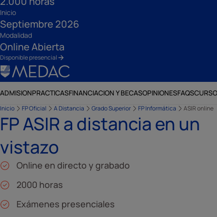
2.000 horas
Inicio
Septiembre 2026
Modalidad
Online Abierta
Disponible presencial
ADMISION
PRACTICAS
FINANCIACION Y BECAS
OPINIONES
FAQS
CURSO
Inicio
FP Oficial
A Distancia
Grado Superior
FP Informática
ASIR online
FP ASIR a distancia en un
vistazo
Online en directo y grabado
2000 horas
Exámenes presenciales