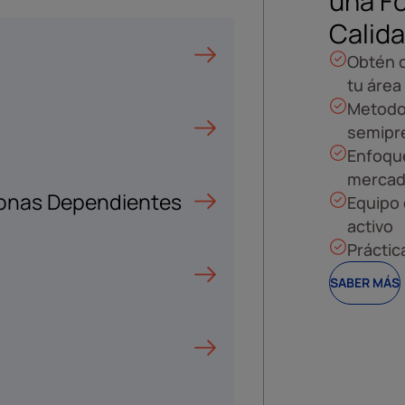
una F
Calid
Obtén c
tu área
Metodol
semipr
Enfoque
mercad
sonas Dependientes
Equipo 
activo
Práctic
SABER MÁS