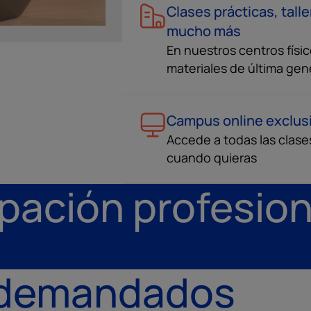
Clases prácticas, tall
mucho más
En nuestros centros físi
materiales de última gen
Campus online exclus
Accede a todas las clase
cuando quieras
pación profesion
 demandados