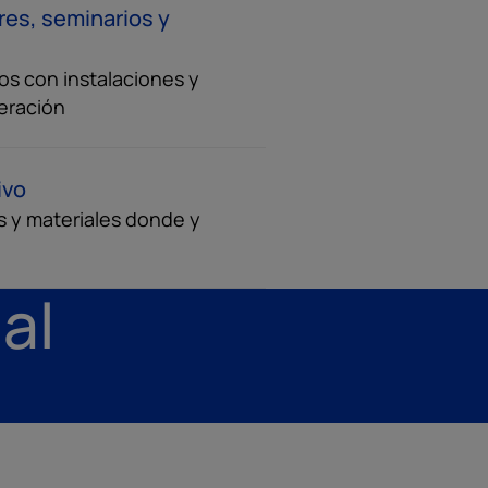
eres, seminarios y
cos con instalaciones y
eración
ivo
s y materiales donde y
al