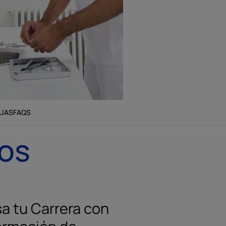
AJAS
FAQS
sos
a tu Carrera con