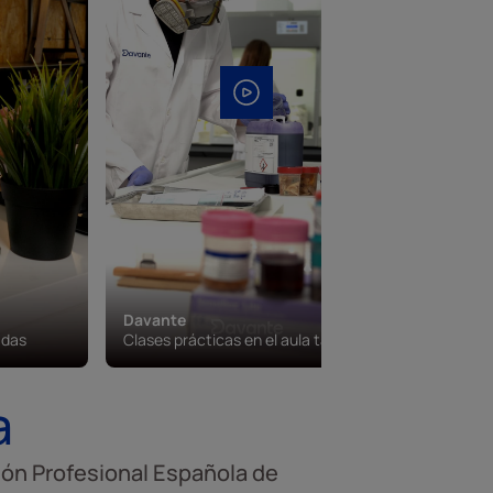
Davante
Davante
adas
Clases prácticas en el aula taller
Campus vi
a
ión Profesional Española de