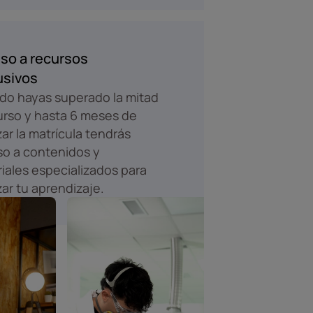
so a recursos
usivos
o hayas superado la mitad
urso y hasta 6 meses de
izar la matrícula tendrás
o a contenidos y
iales especializados para
zar tu aprendizaje.