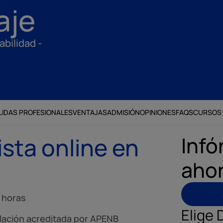
aje
bilidad -
LIDAS PROFESIONALES
VENTAJAS
ADMISIÓN
OPINIONES
FAQS
CURSOS
Infó
sta online en
aho
 horas
Elige 
ulación acreditada por APENB