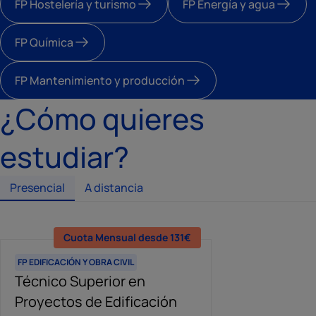
FP Hostelería y turismo
FP Energía y agua
FP Química
FP Mantenimiento y producción
¿Cómo quieres
estudiar?
Presencial
A distancia
Cuota Mensual desde 131€
Cuota Mensual desde 71€
Cuot
FP EDIFICACIÓN Y OBRA CIVIL
FP EDIFICACIÓN Y OBRA CIVIL
FP EDIFICACIÓN Y 
Técnico Superior en
Grado Superior Proyectos
Grado Super
Proyectos de Edificación
de Edificación a distancia
de Obra Civi