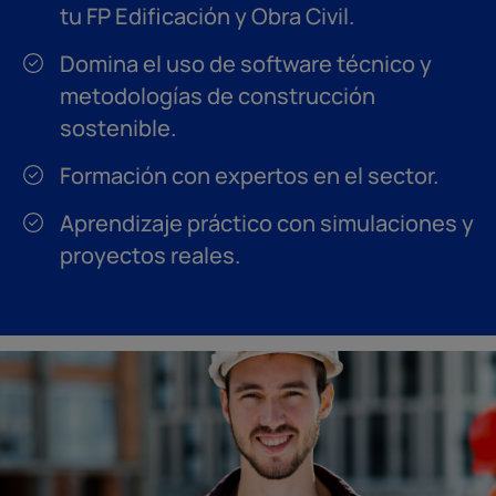
tu FP Edificación y Obra Civil.
Domina el uso de software técnico y
metodologías de construcción
sostenible.
Formación con expertos en el sector.
Aprendizaje práctico con simulaciones y
proyectos reales.