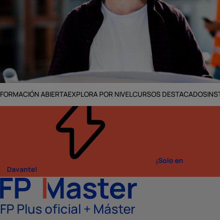
FORMACIÓN ABIERTA
EXPLORA POR NIVEL
CURSOS DESTACADOS
INS
Inicio
FP Oficial
FP Edificación y obra civil
¡Solo en
Davante!
FP Plus oficial + Máster