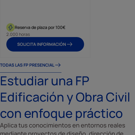
Reserva de plaza por 100€
Reserva de plaza por 100€
Reserva de p
2.000 horas
2.000 horas
2.000 horas
SOLICITA INFORMACIÓN
SOLICITA INFORMACIÓN
SOLICITA 
TODAS LAS FP PRESENCIAL
Estudiar una FP
Edificación y Obra Civil
con enfoque práctico
Aplica tus conocimientos en entornos reales
mediante proyectos de diseño, dirección de