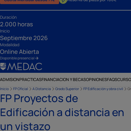
Duración
2.000 horas
Inicio
Septiembre 2026
Modalidad
Online Abierta
Disponible presencial
ADMISION
PRACTICAS
FINANCIACION Y BECAS
OPINIONES
FAQS
CURSO
Inicio
FP Oficial
A Distancia
Grado Superior
FP Edificación y obra civil
Gr
FP Proyectos de
Edificación a distancia en
un vistazo