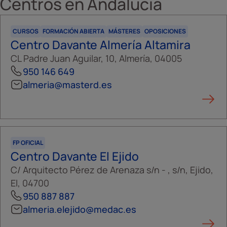
Centros en
Andalucía
CURSOS
FORMACIÓN ABIERTA
MÁSTERES
OPOSICIONES
Centro Davante Almería Altamira
CL Padre Juan Aguilar, 10, Almería, 04005
950 146 649
almeria@masterd.es
FP OFICIAL
Centro Davante El Ejido
C/ Arquitecto Pérez de Arenaza s/n - , s/n, Ejido,
El, 04700
950 887 887
almeria.elejido@medac.es