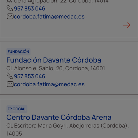
AV de la Agrupación, 22, Córdoba, 14014
957 853 046
cordoba.fatima@medac.es
FUNDACIÓN
Fundación Davante Córdoba
CL Alonso el Sabio, 20, Córdoba, 14001
957 853 046
cordoba.fatima@medac.es
FP OFICIAL
Centro Davante Córdoba Arena
CL Escritora Maria Goyri, Abejorreras (Cordoba),
14005