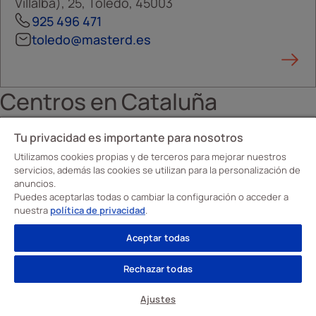
Villalba), 25, Toledo, 45003
925 496 471
toledo@masterd.es
Centros en
Cataluña
Tu privacidad es importante para nosotros
FP OFICIAL
Centro Davante Fundación Obicex
Utilizamos cookies propias y de terceros para mejorar nuestros
servicios, además las cookies se utilizan para la personalización de
Espluges
anuncios.
CL Sant Mateu, 34, Esplugues De Llobregat,
Puedes aceptarlas todas o cambiar la configuración o acceder a
nuestra
política de privacidad
.
08950
936 295 969
Aceptar todas
barcelona.hospitalet@medac.es
Rechazar todas
Ajustes
CURSOS
FORMACIÓN ABIERTA
MÁSTERES
OPOSICIONES