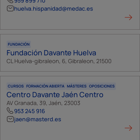
959 899 710
huelva.hispanidad@medac.es
FUNDACIÓN
Fundación Davante Huelva
CL Huelva-gibraleon, 6, Gibraleon, 21500
CURSOS
FORMACIÓN ABIERTA
MÁSTERES
OPOSICIONES
Centro Davante Jaén Centro
AV Granada, 39, Jaén, 23003
953 245 916
jaen@masterd.es