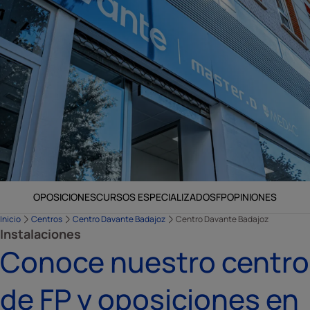
OPOSICIONES
CURSOS ESPECIALIZADOS
FP
OPINIONES
Inicio
Centros
Centro Davante Badajoz
Centro Davante Badajoz
Instalaciones
Conoce nuestro centro
de FP y oposiciones en