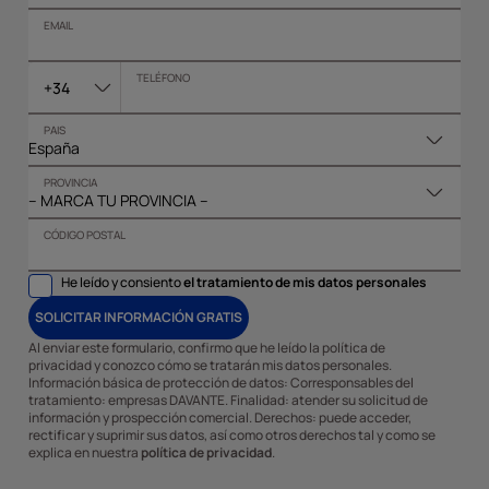
EMAIL
TELÉFONO
+34
PAIS
PROVINCIA
CÓDIGO POSTAL
He leído y consiento
el tratamiento de mis datos personales
SOLICITAR INFORMACIÓN GRATIS
Al enviar este formulario, confirmo que he leído la política de
privacidad y conozco cómo se tratarán mis datos personales.
Información básica de protección de datos: Corresponsables del
tratamiento: empresas DAVANTE. Finalidad: atender su solicitud de
información y prospección comercial. Derechos: puede acceder,
rectificar y suprimir sus datos, así como otros derechos tal y como se
explica en nuestra
política de privacidad
.