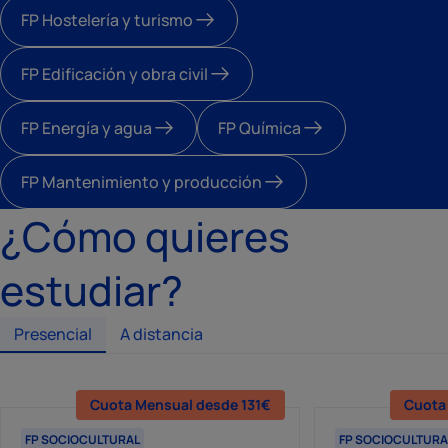
FP Hostelería y turismo
FP Edificación y obra civil
FP Energía y agua
FP Química
FP Mantenimiento y producción
¿Cómo quieres
estudiar?
Presencial
A distancia
Cuota Mensual desde 131€
Cuota Mensual desde 85€
Cuota
Cuota
FP SOCIOCULTURAL
FP SOCIOCULTURAL
FP SOCIOCULTURA
FP SOCIOCULTURA