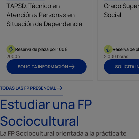
TAPSD. Técnico en
Técnico en Atención a
Grado Super
FP Mediació
Atención a Personas en
Personas en Situación de
Social
a distancia
Situación de Dependencia
Dependencia online
Reserva de plaza por 100€
Reserva de plaza por 100€
Reserva de p
Reserva de p
2000h
2.000 horas
2.000 horas
2.000 horas
SOLICITA INFORMACIÓN
SOLICITA INFORMACIÓN
SOLICITA 
SOLICITA 
TODAS LAS FP PRESENCIAL
Estudiar una FP
Sociocultural
La FP Sociocultural orientada a la práctica te