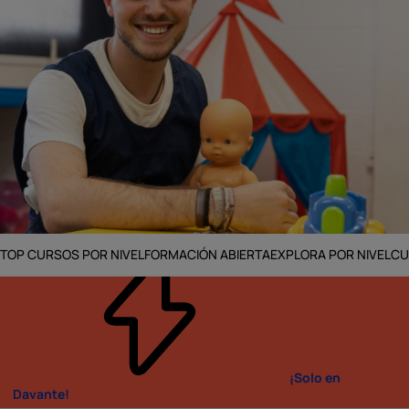
TOP CURSOS POR NIVEL
FORMACIÓN ABIERTA
EXPLORA POR NIVEL
CU
Inicio
FP Oficial
FP Sociocultural
¡Solo en
Davante!