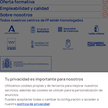
Oferta formativa
Empleabilidad y calidad
Sobre nosotros
Todos nuestros centros de FP están homologados
Aviso Legal
Política de privacidad
Política de cookies
Ajustes de cookies
Tu privacidad es importante para nosotros
Código y canal ético
Utilizamos cookies propias y de terceros para mejorar nuestros
© Davante 2026
servicios, además las cookies se utilizan para la personalización de
anuncios.
Puedes aceptarlas todas o cambiar la configuración o acceder a
nuestra
política de privacidad
.