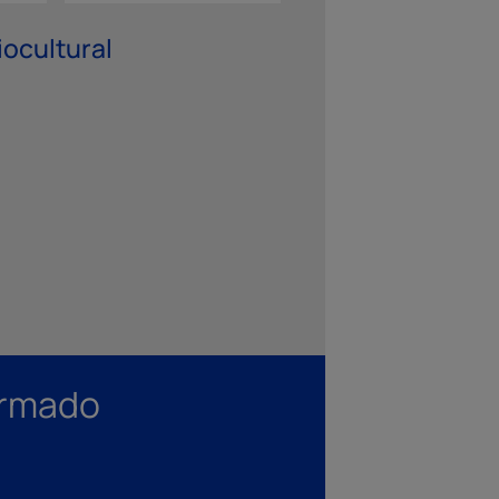
iocultural
ormado