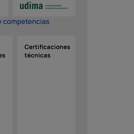
 y competencias
Certificaciones
Refuerzo
es
técnicas
en
idiomas