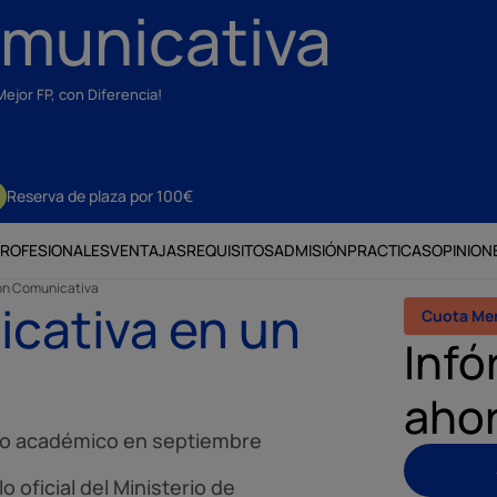
omunicativa
Mejor FP, con Diferencia!
Reserva de plaza por 100€
PROFESIONALES
VENTAJAS
REQUISITOS
ADMISIÓN
PRACTICAS
OPINION
ón Comunicativa
cativa en un
Cuota Men
Infó
aho
cio académico en septiembre
lo oficial del Ministerio de