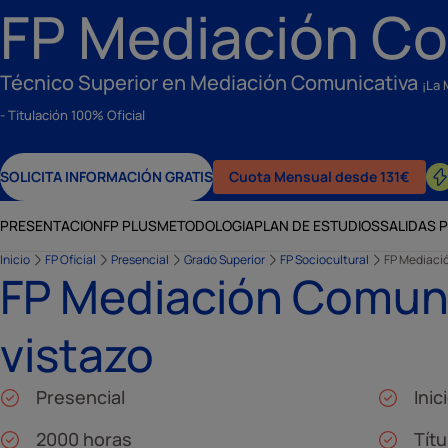
FP Mediación C
Técnico Superior en Mediación Comunicativa
¡La 
- Titulación 100% Oficial
SOLICITA INFORMACIÓN GRATIS
Cuota Mensual desde 131€
PRESENTACION
FP PLUS
METODOLOGIA
PLAN DE ESTUDIOS
SALIDAS 
Inicio
FP Oficial
Presencial
Grado Superior
FP Sociocultural
FP Mediaci
FP Mediación Comuni
vistazo
Presencial
Ini
2000 horas
Títu