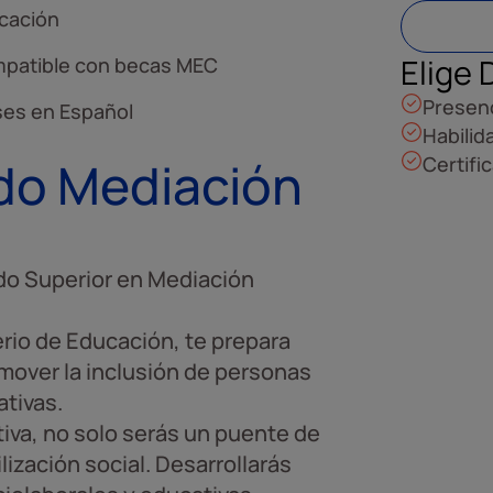
cación
Elige 
patible con becas MEC
Presenc
ses en Español
Habilid
do Mediación
Certifi
do Superior en Mediación
erio de Educación, te prepara
mover la inclusión de personas
tivas.
va, no solo serás un puente de
ización social. Desarrollarás