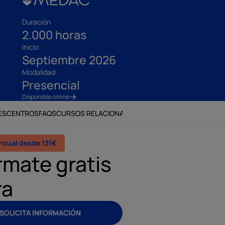
Duración
2.000 horas
Inicio
Septiembre 2026
Modalidad
Presencial
Disponible online
ES
CENTROS
FAQS
CURSOS RELACIONADOS
sual desde 131€
rmate gratis
ra
SOLICITA INFORMACIÓN