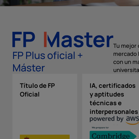
Tu mejor 
FP Plus oficial +
mercado l
con un má
Máster
universita
Título de FP
IA, certificados
Oficial
y aptitudes
técnicas e
interpersonales