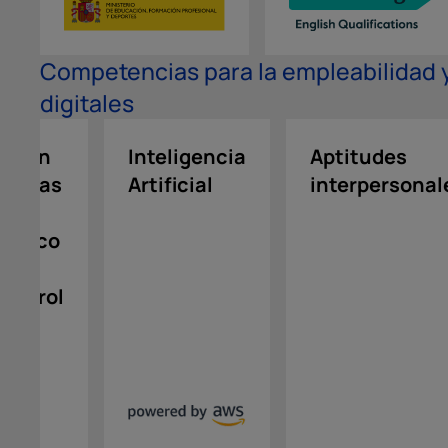
Competencias para la empleabilidad
digitales
ación
Inteligencia
Aptitudes
cnicas
Artificial
interpersonal
poyo
lógico
control