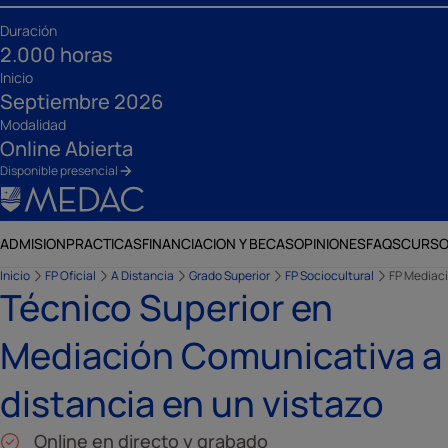
Duración
2.000 horas
Inicio
Septiembre 2026
Modalidad
Online Abierta
Disponible presencial
ADMISION
PRACTICAS
FINANCIACION Y BECAS
OPINIONES
FAQS
CURSO
Inicio
FP Oficial
A Distancia
Grado Superior
FP Sociocultural
FP Mediaci
Técnico Superior en
Mediación Comunicativa a
distancia en un vistazo
Online en directo y grabado