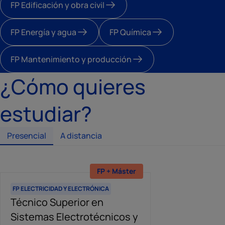
FP Edificación y obra civil
FP Energía y agua
FP Química
FP Mantenimiento y producción
¿Cómo quieres
estudiar?
Presencial
A distancia
Cuota Mensual desde 71€
FP + Máster
Cuot
FP ELECTRICIDAD Y ELECTRÓNICA
FP ELECTRICIDAD Y ELECTRÓNICA
FP ELECTRICIDAD 
Técnico Superior en
FP Instalaciones Eléctricas
Técnico Ins
Sistemas Electrotécnicos y
y Automáticas a distancia
Telecomuni