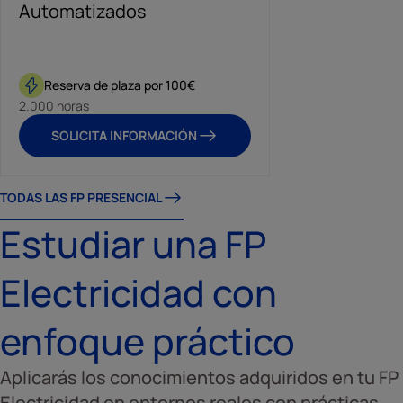
Automatizados
Reserva de plaza por 100€
Reserva de plaza por 100€
Reserva de p
2.000 horas
2.000 horas
2.000 horas
SOLICITA INFORMACIÓN
SOLICITA INFORMACIÓN
SOLICITA 
TODAS LAS FP PRESENCIAL
Estudiar una FP
Electricidad con
enfoque práctico
Aplicarás los conocimientos adquiridos en tu FP
Electricidad en entornos reales con prácticas