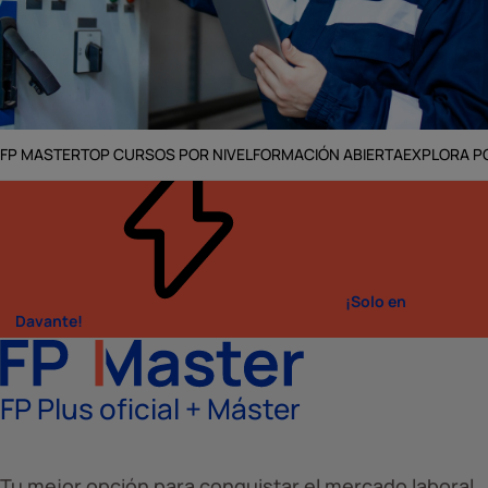
FP MASTER
TOP CURSOS POR NIVEL
FORMACIÓN ABIERTA
EXPLORA PO
Inicio
FP Oficial
FP Electricidad y electrónica
¡Solo en
Davante!
FP Plus oficial + Máster
Tu mejor opción para conquistar el mercado laboral