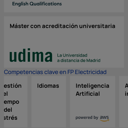
Máster con acreditación universitaria
Competencias clave en FP Electricidad
Gestión
Idiomas
Inteligencia
A
del
Artificial
i
tiempo
y del
estrés