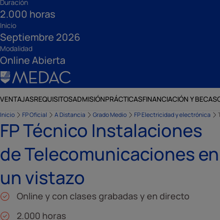
Duración
2.000 horas
Inicio
Septiembre 2026
Modalidad
Online Abierta
VENTAJAS
REQUISITOS
ADMISIÓN
PRÁCTICAS
FINANCIACIÓN Y BECAS
Inicio
FP Oficial
A Distancia
Grado Medio
FP Electricidad y electrónica
FP Técnico Instalaciones
de Telecomunicaciones en
un vistazo
Online y con clases grabadas y en directo
2.000 horas