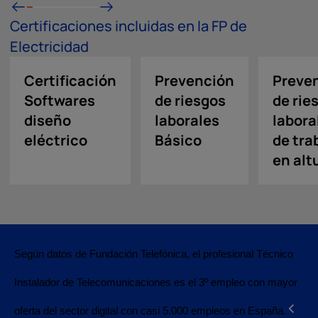
Certificaciones incluidas en la FP de
Electricidad
Certificación
Prevención
Preve
Softwares
de riesgos
de rie
diseño
laborales
labora
eléctrico
Básico
de tra
en al
Según datos de Fundación Telefónica, el profesional Técnico
Instalador de Telecomunicaciones es el 3º empleo con mayor
<
oferta del sector digital con casi 5.000 empleos en España.