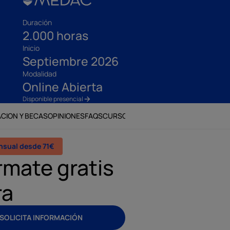
Duración
2.000 horas
Inicio
Septiembre 2026
Modalidad
Online Abierta
Disponible presencial
ACION Y BECAS
OPINIONES
FAQS
CURSOS RELACIONADOS
nsual desde 71€
rmate gratis
ra
SOLICITA INFORMACIÓN