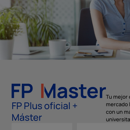
Tu mejor 
FP Plus oficial +
mercado l
con un má
Máster
universita