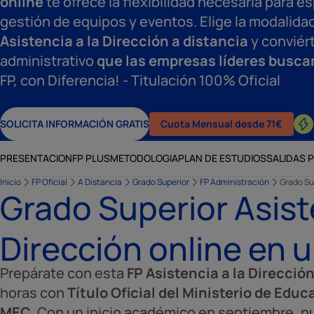
online
te ofrece la flexibilidad necesaria para e
gestión de equipos y eventos. Elige la modalida
Asistencia a la Dirección a distancia
y conviért
administrativo
que las empresas líderes busca
FP, con Diferencia! - Titulación 100% Oficial
SOLICITA INFORMACIÓN GRATIS
Cuota Mensual desde 71€
PRESENTACION
FP PLUS
METODOLOGIA
PLAN DE ESTUDIOS
SALIDAS 
Inicio
FP Oficial
A Distancia
Grado Superior
FP Administración
Grado Sup
Grado Superior Asiste
Dirección online en u
Prepárate con esta
FP Asistencia a la Direcció
horas con
Título Oficial del Ministerio de Edu
MEC
. Con un inicio académico en septiembre, nu