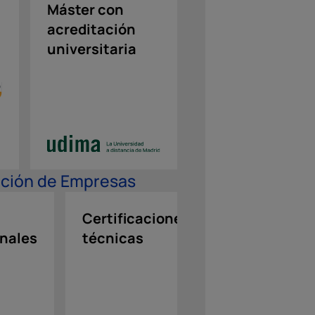
Máster con
acreditación
universitaria
ación de Empresas
Certificaciones
Refuerzo
onales
técnicas
en
idiomas