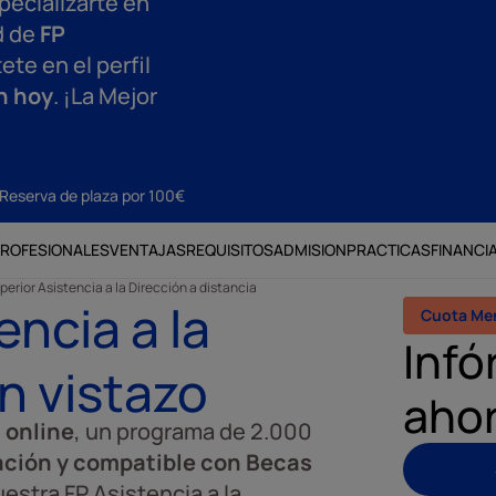
specializarte en
d de
FP
ete en el perfil
n hoy
. ¡La Mejor
Reserva de plaza por 100€
PROFESIONALES
VENTAJAS
REQUISITOS
ADMISION
PRACTICAS
FINANCI
erior Asistencia a la Dirección a distancia
ncia a la
Cuota Me
Infó
n vistazo
aho
n online
, un programa de 2.000
cación y compatible con Becas
estra FP Asistencia a la