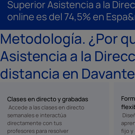
Superior Asistencia a la Dire
online es del 74,5% en Espa&
Metodología. ¿Por qu
Asistencia a la Direc
distancia en Davant
Form
Clases en directo y grabadas
flexi
Accede a las clases en directo
semanales e interactúa
Diseñ
directamente con tus
apren
profesores para resolver
fijo y