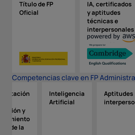
Título de FP
IA, certificados
Oficial
y aptitudes
técnicas e
interpersonales
Competencias clave en FP Administr
mentación
Inteligencia
Aptitudes
de la
Artificial
interpers
itución y
onamiento
rio de la