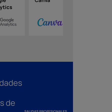
gle
Canva
Metricool
ytics
idades
is de
SALIDAS PROFESIONALES