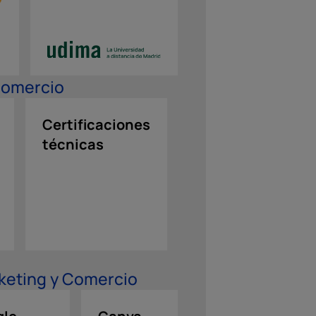
Comercio
Certificaciones
Refuerzo
I
técnicas
en
a 
idiomas
g
arketing y Comercio