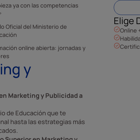
ieza ya con las competencias
º
Elige 
lo Oficial del Ministerio de
Online 
cación
Habilid
Certifi
mación online abierta: jornadas y
eres
ing y
en Marketing y Publicidad a
rio de Educación que te
nal hasta las estrategias más
rcados.
o Superior en Marketing y