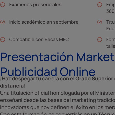
Exámenes presenciales
Emp
360
Inicio académico en septiembre
Títu
Edu
Compatible con Becas MEC
For
tall
Presentación Market
Publicidad Online
¡Haz despegar tu carrera con el
Grado Superior 
distancia
!
Una titulación oficial homologada por el Ministe
enseñará desde las bases del marketing tradicio
innovadoras que hoy definen el éxito en los me
Con esta formación, te convertirás en un
Técnic