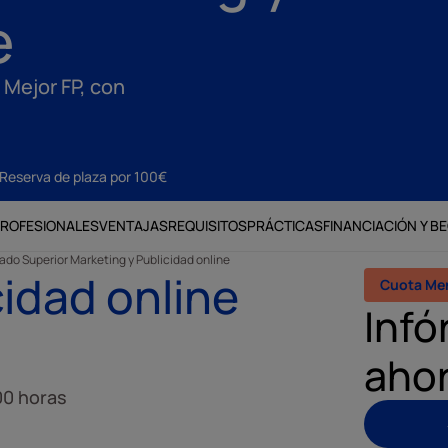
e
 Mejor FP, con
Reserva de plaza por 100€
PROFESIONALES
VENTAJAS
REQUISITOS
PRÁCTICAS
FINANCIACIÓN Y B
ado Superior Marketing y Publicidad online
cidad online
Cuota Me
Infó
aho
00 horas