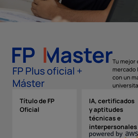
Tu mejor 
FP Plus oficial +
mercado l
con un má
Máster
universita
Título de FP
IA, certificados
Oficial
y aptitudes
técnicas e
interpersonales