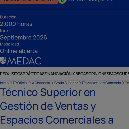
Duración
2.000 horas
Inicio
Septiembre 2026
Modalidad
Online abierta
REQUISITOS
PRÁCTICAS
FINANCIACIÓN Y BECAS
OPINIONES
FAQS
CUR
Inicio
FP Oficial
A Distancia
Grado Superior
FP Marketing y Comercio
Té
Técnico Superior en
Gestión de Ventas y
Espacios Comerciales a