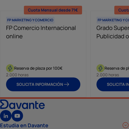
Cuota Mensual desde 71€
Cuot
FP MARKETING Y COMERCIO
FP MARKETING Y 
FP Comercio Internacional
Grado Super
online
Publicidad o
Reserva de plaza por 100€
Reserva de p
2.000 horas
2.000 horas
SOLICITA INFORMACIÓN
SOLICITA 
Estudia en Davante