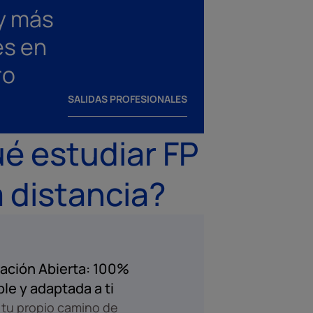
y más
es en
ro
SALIDAS PROFESIONALES
é estudiar FP
 distancia?
ación Abierta: 100%
ble y adaptada a ti
tu propio camino de