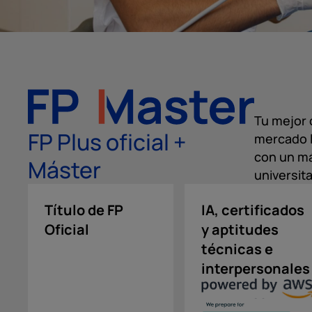
Tu mejor 
FP Plus oficial +
mercado l
con un má
Máster
universita
Título de FP
IA, certificados
Oficial
y aptitudes
técnicas e
interpersonales