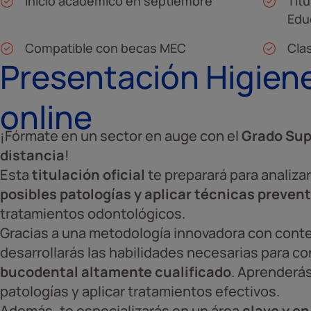
Inicio académico en septiembre
Títu
Edu
Compatible con becas MEC
Cla
Presentación Higien
online
¡Fórmate en un sector en auge con el
Grado Sup
distancia
!
Esta
titulación oficial
te preparará para analizar
posibles patologías y aplicar técnicas preven
tratamientos odontológicos.
Gracias a una metodología innovadora con conten
desarrollarás las habilidades necesarias para co
bucodental altamente cualificado
. Aprenderás
patologías y aplicar tratamientos efectivos.
Además, te especializarás en un área
clave y e