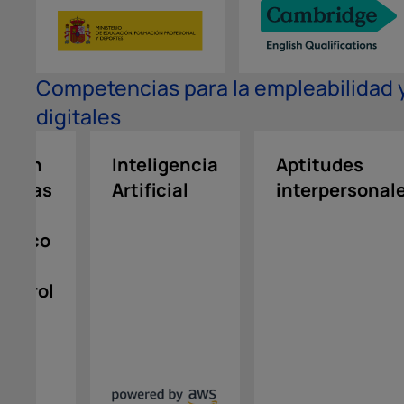
Competencias para la empleabilidad
digitales
ación
Inteligencia
Aptitudes
cnicas
Artificial
interpersonal
oyo
lógico
ontrol