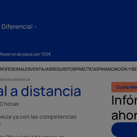
 Diferencia! -
Reserva de plaza por 100€
PROFESIONALES
VENTAJAS
REQUISITOS
PRÁCTICAS
FINANCIACIÓN Y B
dental a distancia
l a distancia
Cuota Me
Infó
0 horas
aho
ieza ya con las competencias
º