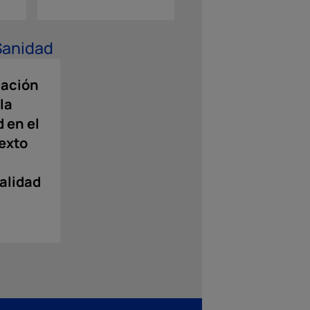
 Sanidad
ación
la
 en el
exto
ualidad