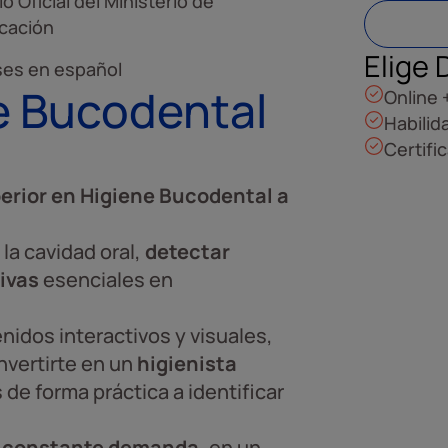
lo Oficial del Ministerio de
cación
Elige 
ses en español
e Bucodental
Online 
Habilid
Certifi
erior en Higiene Bucodental a
 la cavidad oral,
detectar
tivas
esenciales en
idos interactivos y visuales,
nvertirte en un
higienista
 de forma práctica a identificar
n constante demanda
, en un