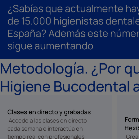
¿Sabías que actualmente ha
de 15.000 higienistas dental
España? Además este núme
sigue aumentando
Metodología. ¿Por qu
Higiene Bucodental a
Clases en directo y grabadas
Form
Accede a las clases en directo
flexi
cada semana e interactúa en
tiempo real con profesionales
Crea 