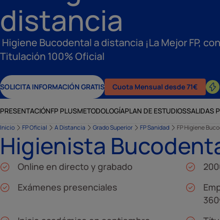
distancia
Higiene Bucodental a distancia ¡La Mejor FP, con
Titulación 100% Oficial
SOLICITA INFORMACIÓN GRATIS
Cuota Mensual desde 71€
PRESENTACIÓN
FP PLUS
METODOLOGÍA
PLAN DE ESTUDIOS
SALIDAS 
Inicio
FP Oficial
A Distancia
Grado Superior
FP Sanidad
FP Higiene Buco
Higienista Bucodenta
Online en directo y grabado
200
Exámenes presenciales
Emp
360