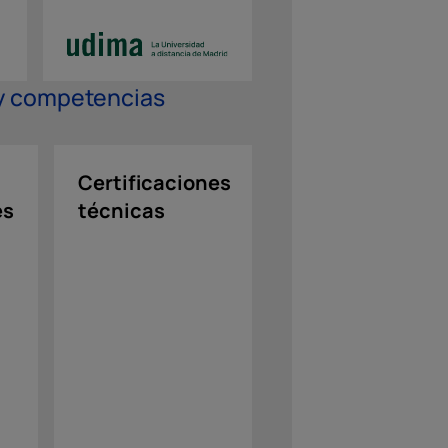
 y competencias
Certificaciones
Refuerzo
es
técnicas
en
idiomas