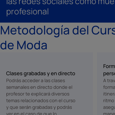
las redes sociales como mue
profesional
Metodología del Cur
de Moda
Form
Clases grabadas y en directo
pers
Podrás acceder a las clases
A tra
semanales en directo donde el
forma
profesor te explicará diversos
itine
temas relacionados con el curso
ritmo
y que serán grabadas y podrás
aseg
ver en el caso de que lo
maner