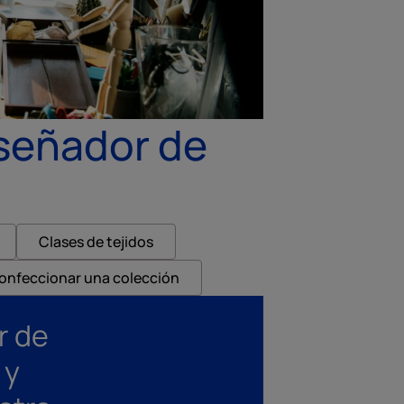
iseñador de
Clases de tejidos
onfeccionar una colección
r de
 y