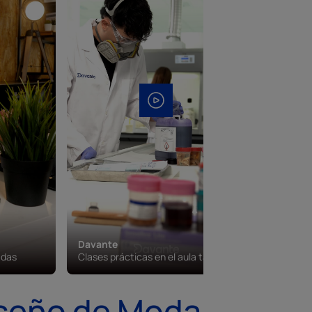
Davante
Davante
adas
Clases prácticas en el aula taller
Campus vi
iseño de Moda