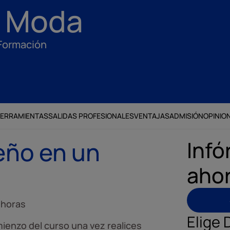
e Moda
 Formación
ERRAMIENTAS
SALIDAS PROFESIONALES
VENTAJAS
ADMISIÓN
OPINIO
Infó
eño en un
aho
 horas
Elige 
ienzo del curso una vez realices