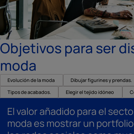
Objetivos para ser d
moda
Evolución de la moda
Dibujar figurines y prendas.
Tipos de acabados.
Elegir el tejido idóneo
C
El valor añadido para el secto
moda es mostrar un portfolio