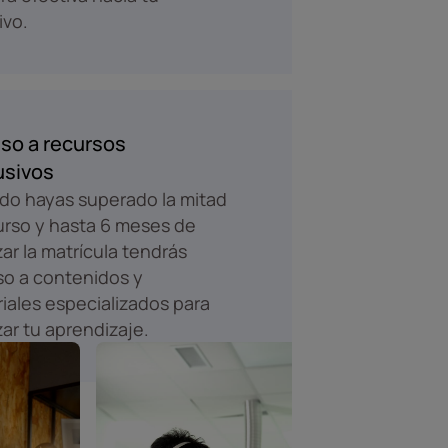
ivo.
so a recursos
usivos
o hayas superado la mitad
urso y hasta 6 meses de
izar la matrícula tendrás
o a contenidos y
iales especializados para
zar tu aprendizaje.