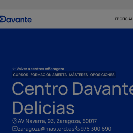
FP OFICIAL
Volver a centros en
Zaragoza
CURSOS
FORMACIÓN ABIERTA
MÁSTERES
OPOSICIONES
Centro Davant
Delicias
AV Navarra, 93, Zaragoza, 50017
zaragoza@masterd.es
976 300 690