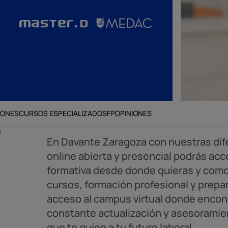
IONES
CURSOS ESPECIALIZADOS
FP
OPINIONES
s
En Davante Zaragoza con nuestras di
online abierta y presencial podrás acc
formativa desde donde quieras y como 
cursos, formación profesional y prepa
acceso al campus virtual donde encon
constante actualización y asesoramie
que te guíen a tu futuro laboral.