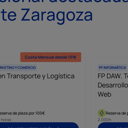
te Zaragoza
Cuota Mensual desde 131€
ARKETING Y COMERCIO
FP INFORMÁTICA
en Transporte y Logística
FP DAW. T
Desarroll
Web
eserva de plaza por 100€
Reserva de 
 horas
2.000h