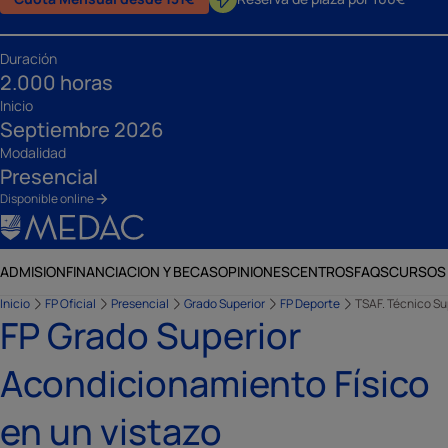
Duración
2.000 horas
Inicio
Septiembre 2026
Modalidad
Presencial
Disponible online
ADMISION
FINANCIACION Y BECAS
OPINIONES
CENTROS
FAQS
CURSOS
Inicio
FP Oficial
Presencial
Grado Superior
FP Deporte
TSAF. Técnico Su
FP Grado Superior
Acondicionamiento Físico
en un vistazo