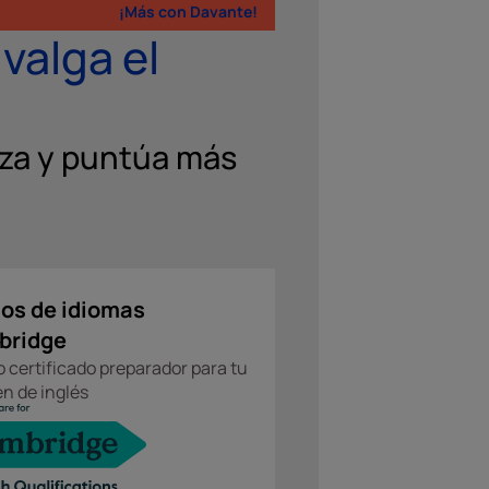
¡Más con Davante!
valga el
aza y puntúa más
os de idiomas
bridge
 certificado preparador para tu
n de inglés