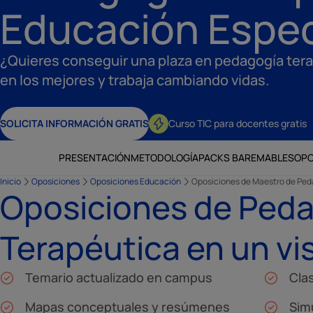
Educación Espec
¿Quieres conseguir una plaza en pedagogía ter
en los mejores y trabaja cambiando vidas.
SOLICITA INFORMACIÓN GRATIS
Curso TIC para docentes gratis
PRESENTACIÓN
METODOLOGÍA
PACKS BAREMABLES
OPO
Inicio
Oposiciones
Oposiciones Educación
Oposiciones de Maestro de Ped
Oposiciones de Ped
Terapéutica en un vi
Temario actualizado en campus
Cla
Mapas conceptuales y resúmenes
Sim