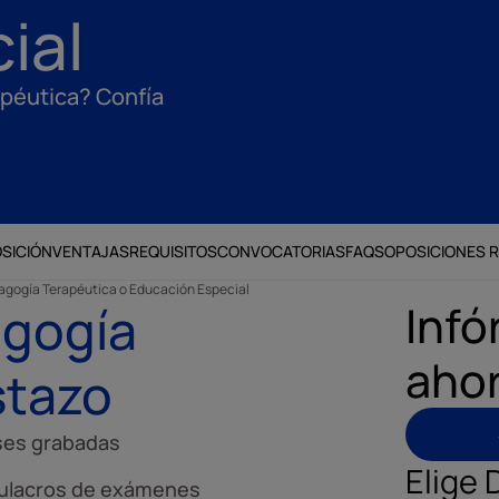
ial
apéutica? Confía
SICIÓN
VENTAJAS
REQUISITOS
CONVOCATORIAS
FAQS
OPOSICIONES 
agogía Terapéutica o Educación Especial
Infó
agogía
aho
stazo
ses grabadas
Elige 
ulacros de exámenes