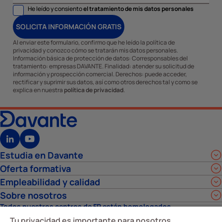
He leído y consiento
el tratamiento de mis datos personales
SOLICITA INFORMACIÓN GRATIS
Al enviar este formulario, confirmo que he leído la política de
privacidad y conozco cómo se tratarán mis datos personales.
Información básica de protección de datos: Corresponsables del
tratamiento: empresas DAVANTE. Finalidad: atender su solicitud de
información y prospección comercial. Derechos: puede acceder,
rectificar y suprimir sus datos, así como otros derechos tal y como se
explica en nuestra
política de privacidad
.
Estudia en Davante
Oferta formativa
Empleabilidad y calidad
Sobre nosotros
Todos nuestros centros de FP están homologados
Tu privacidad es importante para nosotros