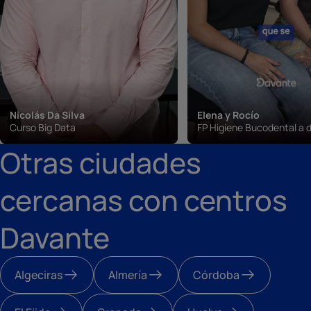
Nicolás Da Silva
Elena y Rocío
Curso Big Data
FP Higiene Bucodental a d
Otras ciudades
cercanas con centros
Davante
Algeciras
Almería
Córdoba