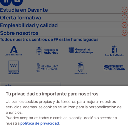
Estudia en Davante
Oferta formativa
Empleabilidad y calidad
Sobre nosotros
Todos nuestros centros de FP están homologados
Tu privacidad es importante para nosotros
Utilizamos cookies propias y de terceros para mejorar nuestros
servicios, además las cookies se utilizan para la personalización de
Aviso Legal
Política de privacidad
Política de cookies
Ajustes de cookies
anuncios.
Código y canal ético
© Davante 2026
Puedes aceptarlas todas o cambiar la configuración o acceder a
nuestra
política de privacidad
.