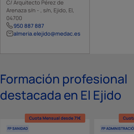
C/ Arquitecto Pérez de
Arenaza s/n - , s/n, Ejido, El,
04700
950 887 887
almeria.elejido@medac.es
Formación profesional
destacada en El Ejido
Cuota Mensual desde 71€
Cuot
FP SANIDAD
FP ADMINISTRACI