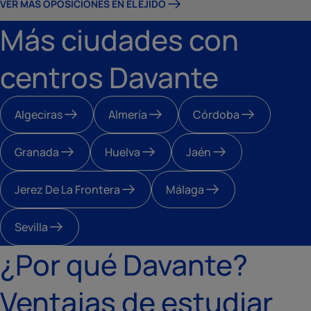
VER MÁS OPOSICIONES EN EL EJIDO
Más ciudades con
centros Davante
Algeciras
Almería
Córdoba
Granada
Huelva
Jaén
Jerez De La Frontera
Málaga
Sevilla
¿Por qué Davante?
Ventajas de estudiar