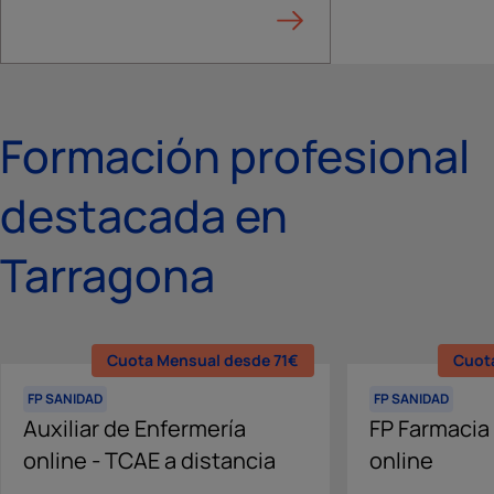
Formación profesional
destacada en
Tarragona
Cuota Mensual desde 71€
Cuot
FP SANIDAD
FP SANIDAD
Auxiliar de Enfermería
FP Farmacia
online - TCAE a distancia
online