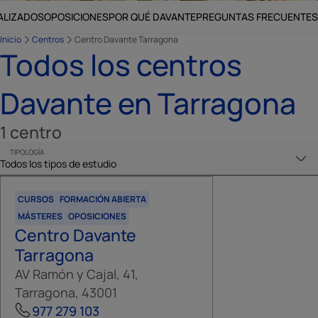
ALIZADOS
OPOSICIONES
POR QUÉ DAVANTE
PREGUNTAS FRECUENTES
Inicio
Centros
Centro Davante Tarragona
Todos los centros
Davante en Tarragona
1
centro
TIPOLOGÍA
CURSOS
FORMACIÓN ABIERTA
MÁSTERES
OPOSICIONES
Centro Davante
Tarragona
AV Ramón y Cajal, 41,
Tarragona, 43001
977 279 103