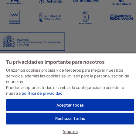
Aviso Legal
Política de privacidad
Política de cookies
Ajustes de cookies
Tu privacidad es importante para nosotros
Código y canal ético
Utilizamos cookies propias y de terceros para mejorar nuestros
© Davante 2026
servicios, además las cookies se utilizan para la personalización de
anuncios.
Puedes aceptarlas todas o cambiar la configuración o acceder a
nuestra
política de privacidad
.
Aceptar todas
Rechazar todas
Ajustes