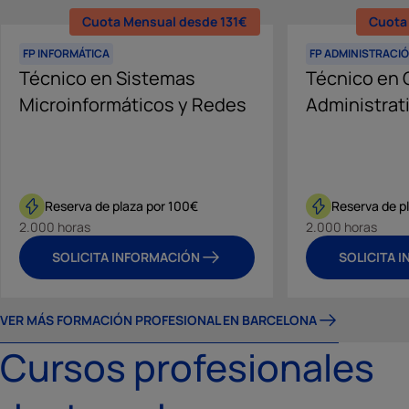
Cuota Mensual desde 131€
Cuota
FP INFORMÁTICA
FP ADMINISTRACI
Técnico en Sistemas
Técnico en 
Microinformáticos y Redes
Administrat
Reserva de plaza por 100€
Reserva de p
2.000 horas
2.000 horas
SOLICITA INFORMACIÓN
SOLICITA 
VER MÁS FORMACIÓN PROFESIONAL EN BARCELONA
Cursos profesionales