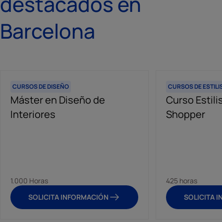
destacados en
Barcelona
CURSOS DE DISEÑO
CURSOS DE ESTILI
Máster en Diseño de
Curso Estil
Interiores
Shopper
1.000 Horas
425 horas
SOLICITA INFORMACIÓN
SOLICITA 