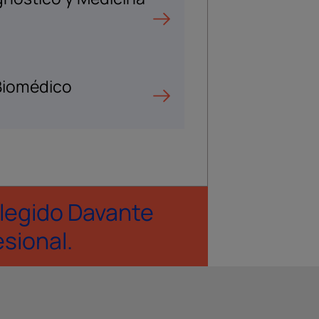
 Biomédico
legido Davante
esional.