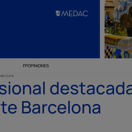
FP
OPINIONES
de Lluria
sional destacad
te Barcelona