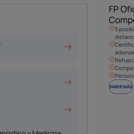
FP Ofi
Compe
3 posib
distanc
a
Certifi
adional
Refuer
Compete
Persona
SABER MÁS
gnóstico y Medicina