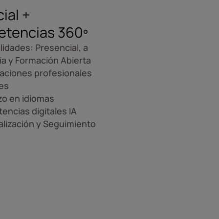
cial +
tencias 360º
ilidades: Presencial, a
ia y Formación Abierta
caciones profesionales
es
zo en idiomas
ncias digitales IA
lización y Seguimiento