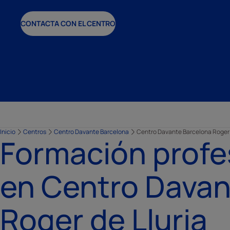
CONTACTA CON EL CENTRO
Inicio
Centros
Centro Davante Barcelona
Centro Davante Barcelona Roger 
Formación profe
en Centro Davan
Roger de Lluria