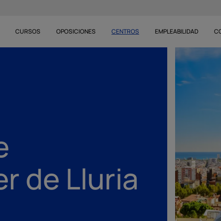
CURSOS
OPOSICIONES
CENTROS
EMPLEABILIDAD
C
e
r de Lluria