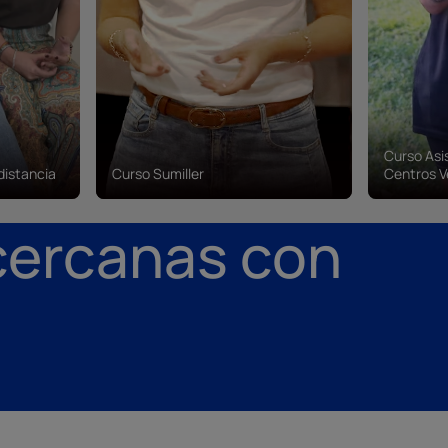
Curso Asi
distancia
Curso Sumiller
Centros V
cercanas con