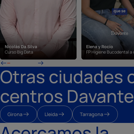
Nicolás Da Silva
Elena y Rocío
Curso Big Data
FP Higiene Bucodental a 
Otras ciudades 
centros Davante
Girona
Lleida
Tarragona
Acercamos la