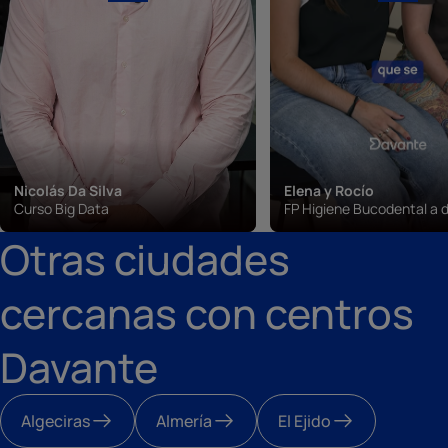
Nicolás Da Silva
Elena y Rocío
Curso Big Data
FP Higiene Bucodental a d
Otras ciudades
cercanas con centros
Davante
Algeciras
Almería
El Ejido