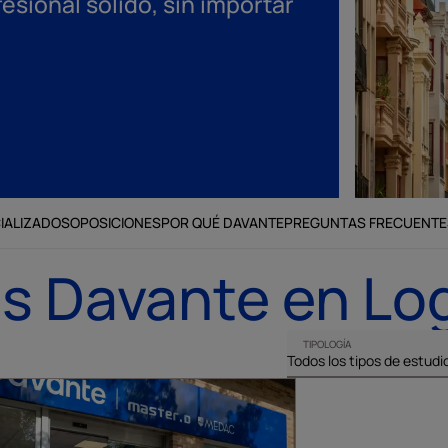
esional sólido, sin importar
IALIZADOS
OPOSICIONES
POR QUÉ DAVANTE
PREGUNTAS FRECUENTE
os Davante en Lo
TIPOLOGÍA