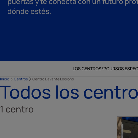
puertas y te conecta con un futuro prof
dónde estés.
LOS CENTROS
FP
CURSOS ESPEC
Inicio
Centros
Centro Davante Logroño
Todos los centr
1
centro