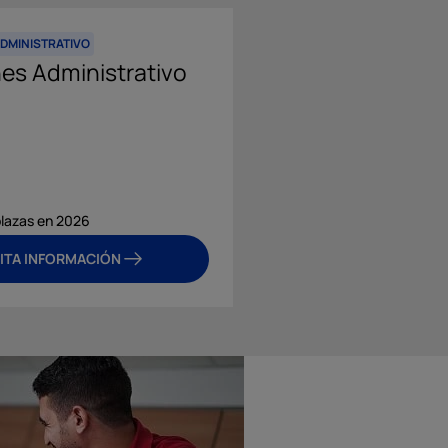
ADMINISTRATIVO
OPOSICIONES EDUCACIÓN
es Administrativo
Oposiciones Geo
Historia
lazas en 2026
Curso TIC para docent
ITA INFORMACIÓN
SOLICITA INFO