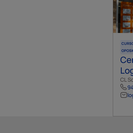
CURS
OPOSI
Ce
Lo
CL So
94
l