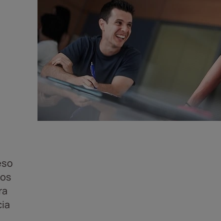
eso
cos
ra
cia