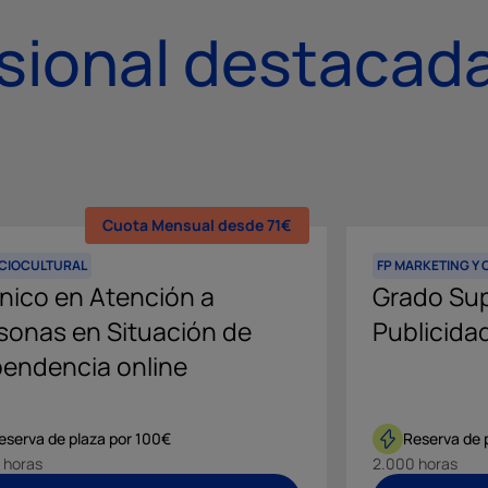
sional destacad
Cuota Mensual desde 71€
OCIOCULTURAL
FP MARKETING Y
nico en Atención a
Grado Sup
sonas en Situación de
Publicida
endencia online
eserva de plaza por 100€
Reserva de 
 horas
2.000 horas