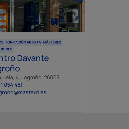
OS
FORMACIÓN ABIERTA
MÁSTERES
CIONES
ntro Davante
groño
juela, 4, Logroño, 26008
1 054 451
ogrono@masterd.es