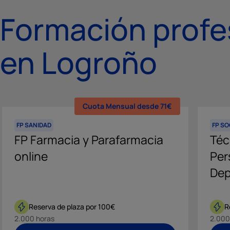
Formación profe
en Logroño
Cuota Mensual desde 71€
FP SANIDAD
FP S
FP Farmacia y Parafarmacia
Téc
online
Per
Dep
Reserva de plaza por 100€
R
2.000 horas
2.000