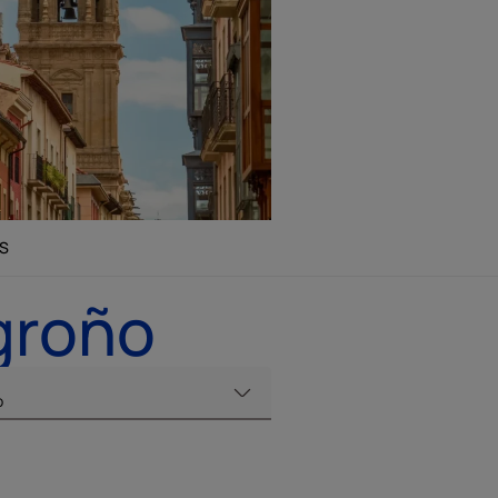
S
groño