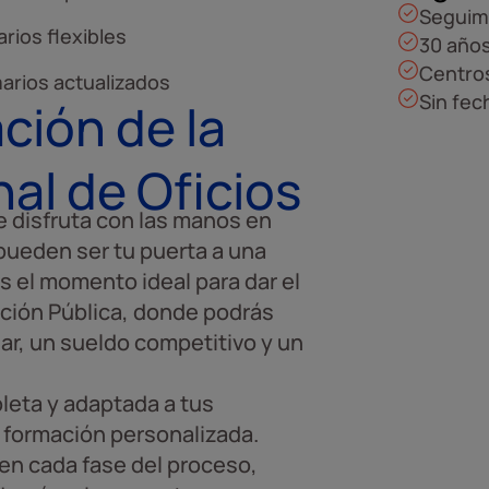
Seguim
rios flexibles
30 años
Centros
arios actualizados
Sin fec
ción de la
al de Oficios
ue disfruta con las manos en
ueden ser tu puerta a una
s el momento ideal para dar el
ación Pública, donde podrás
liar, un sueldo competitivo y un
leta y adaptada a tus
 formación personalizada.
en cada fase del proceso,