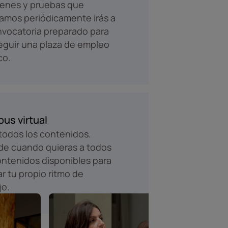
enes y pruebas que
zamos periódicamente irás a
nvocatoria preparado para
guir una plaza de empleo
co.
us virtual
odos los contenidos.
e cuando quieras a todos
ontenidos disponibles para
r tu propio ritmo de
jo.