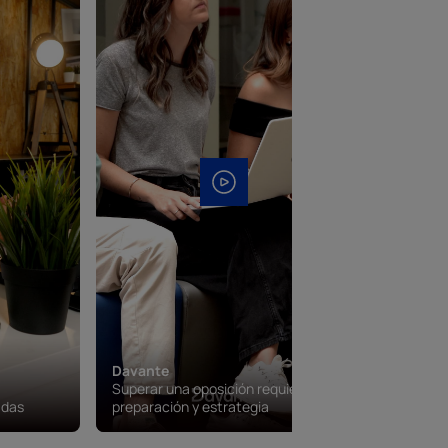
Davante
Superar una oposición requiere
Davante
adas
preparación y estrategia
Campus vi