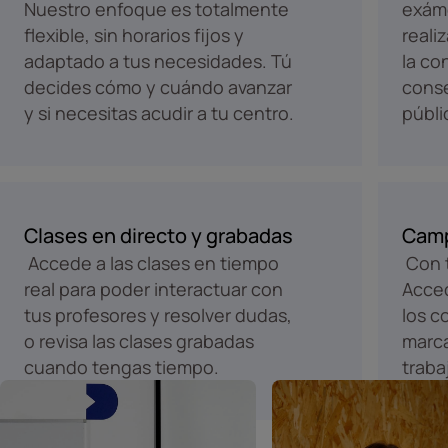
Nuestro enfoque es totalmente
exám
flexible, sin horarios fijos y
reali
adaptado a tus necesidades. Tú
la co
decides cómo y cuándo avanzar
conse
y si necesitas acudir a tu centro.
públi
Clases en directo y grabadas
Camp
Accede a las clases en tiempo
Con t
real para poder interactuar con
Acced
tus profesores y resolver dudas,
los c
o revisa las clases grabadas
marca
cuando tengas tiempo.
traba