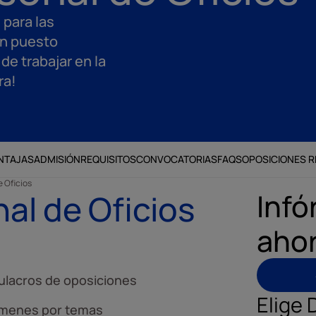
 para las
un puesto
de trabajar en la
ra!
NTAJAS
ADMISIÓN
REQUISITOS
CONVOCATORIAS
FAQS
OPOSICIONES 
 Oficios
Infó
al de Oficios
aho
ulacros de oposiciones
Elige 
menes por temas