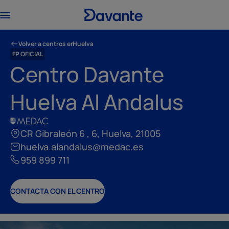
Volver a centros en
Huelva
FP OFICIAL
Centro Davante
Huelva Al Andalus
CR Gibraleón 6 , 6, Huelva, 21005
huelva.alandalus@medac.es
959 899 711
CONTACTA CON EL CENTRO