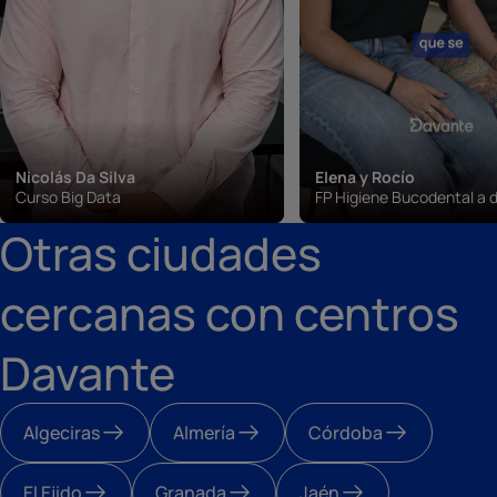
Nicolás Da Silva
Elena y Rocío
Curso Big Data
FP Higiene Bucodental a d
Otras ciudades
cercanas con centros
Davante
Algeciras
Almería
Córdoba
El Ejido
Granada
Jaén