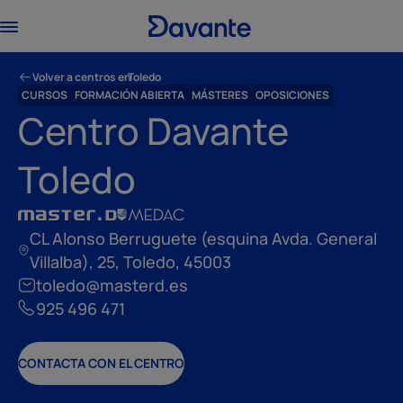
Volver a centros en
Toledo
CURSOS
FORMACIÓN ABIERTA
MÁSTERES
OPOSICIONES
Centro Davante
Toledo
CL Alonso Berruguete (esquina Avda. General
Villalba), 25, Toledo, 45003
toledo@masterd.es
925 496 471
CONTACTA CON EL CENTRO