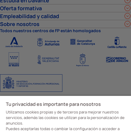
Estudia en Davante
Oferta formativa
Empleabilidad y calidad
Sobre nosotros
Todos nuestros centros de FP están homologados
Aviso Legal
Política de privacidad
Política de cookies
Ajustes de cookies
Tu privacidad es importante para nosotros
Código y canal ético
© Davante 2026
Utilizamos cookies propias y de terceros para mejorar nuestros
servicios, además las cookies se utilizan para la personalización de
anuncios.
Puedes aceptarlas todas o cambiar la configuración o acceder a