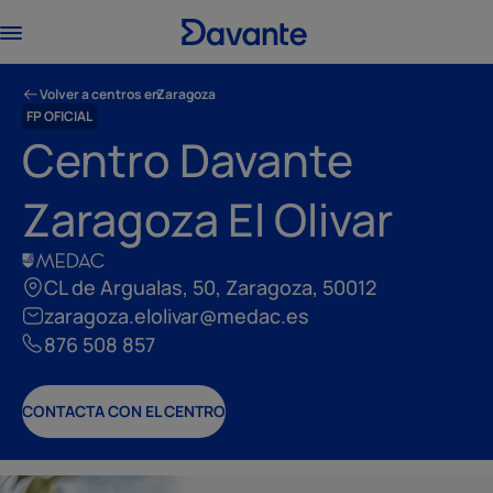
Volver a centros en
Zaragoza
FP OFICIAL
Centro Davante
Zaragoza El Olivar
CL de Argualas, 50, Zaragoza, 50012
zaragoza.elolivar@medac.es
876 508 857
CONTACTA CON EL CENTRO