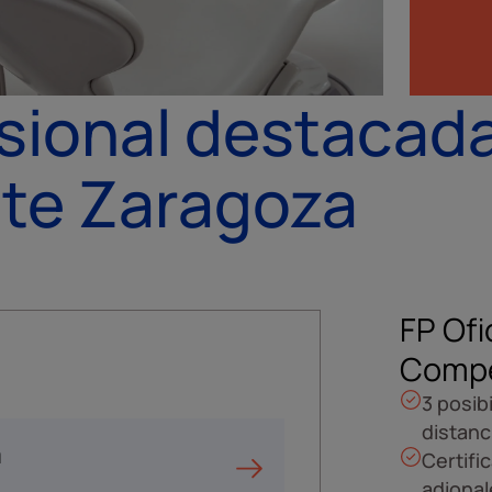
sional destacad
te Zaragoza
FP Ofi
Compe
3 posib
distanc
a
Certifi
adional