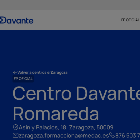
FP OFICIAL
Volver a centros en
Zaragoza
FP OFICIAL
Centro Davant
Romareda
Asín y Palacios, 18, Zaragoza, 50009
zaragoza.formacciona@medac.es
876 503 