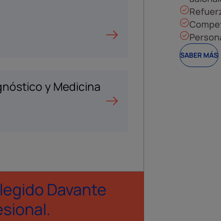
Refuer
Compete
Persona
SABER MÁS
gnóstico y Medicina
legido Davante
esional.