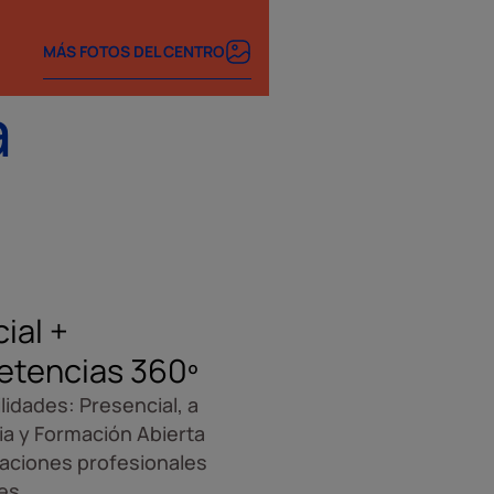
MÁS FOTOS DEL CENTRO
a
cial +
tencias 360º
ilidades: Presencial, a
ia y Formación Abierta
caciones profesionales
es