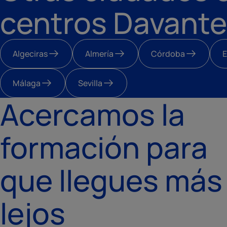
centros Davante
Algeciras
Almería
Córdoba
E
Málaga
Sevilla
Acercamos la
formación para
que llegues más
lejos