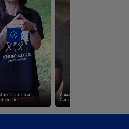
stencia Clínica en
Alexander Perez
eterinarios
Curso Mecánica de Coches