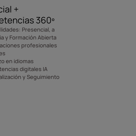
cial +
tencias 360º
ilidades: Presencial, a
ia y Formación Abierta
caciones profesionales
es
zo en idiomas
ncias digitales IA
lización y Seguimiento