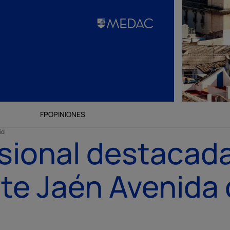
FP
OPINIONES
id
sional destacad
te Jaén Avenida