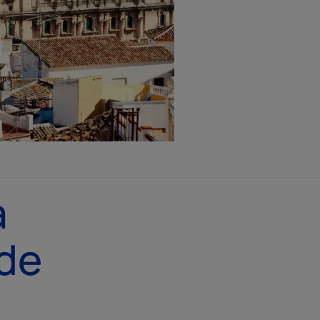
a
 de