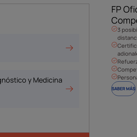
FP Ofi
Compe
3 posib
distanc
Certifi
adional
Refuer
Compete
Persona
gnóstico y Medicina
SABER MÁS