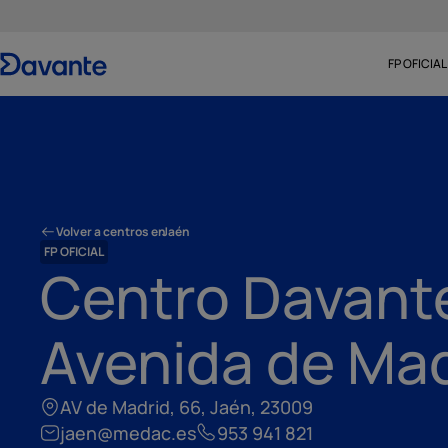
FP OFICIAL
Volver a centros en
Jaén
FP OFICIAL
Centro Davant
Avenida de Mad
AV de Madrid, 66, Jaén, 23009
jaen@medac.es
953 941 821