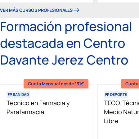
VER MÁS CURSOS PROFESIONALES
Formación profesional
destacada en Centro
Davante Jerez Centro
Cuota Mensual desde 131€
Cuota
FP SANIDAD
FP DEPORTE
Técnico en Farmacia y
TECO. Técni
Parafarmacia
Medio Natur
Libre