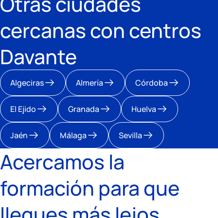
Otras ciudades
cercanas con centros
Davante
Algeciras
Almería
Córdoba
El Ejido
Granada
Huelva
Jaén
Málaga
Sevilla
Acercamos la
formación para que
llegues más lejos