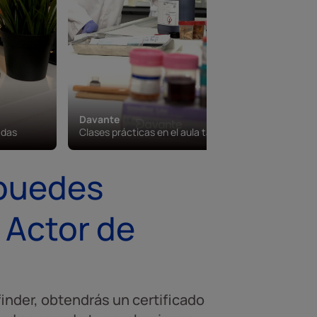
Davante
Davante
adas
Clases prácticas en el aula taller
Campus vi
 puedes
 Actor de
inder, obtendrás un certificado