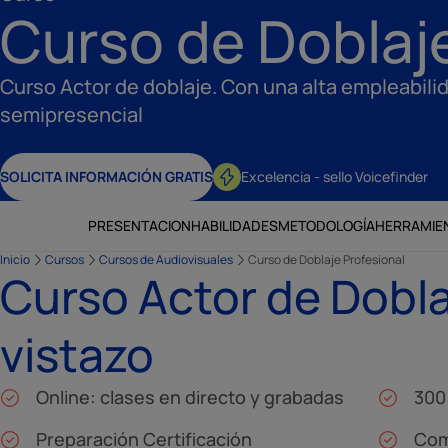
Curso de Doblaje
Curso Actor de doblaje. Con una alta empleabili
semipresencial
SOLICITA INFORMACIÓN GRATIS
Excelencia - sello Voicefinder
PRESENTACION
HABILIDADES
METODOLOGÍA
HERRAMIE
Inicio
Cursos
Cursos de Audiovisuales
Curso de Doblaje Profesional
Curso Actor de Dobla
vistazo
Online: clases en directo y grabadas
300
Preparación Certificación
Com