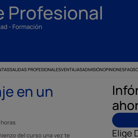
 Profesional
dad - Formación
NTAS
SALIDAS PROFESIONALES
VENTAJAS
ADMISIÓN
OPINIONES
FAQS
Infó
je en un
aho
 horas
Elige 
ienzo del curso una vez te