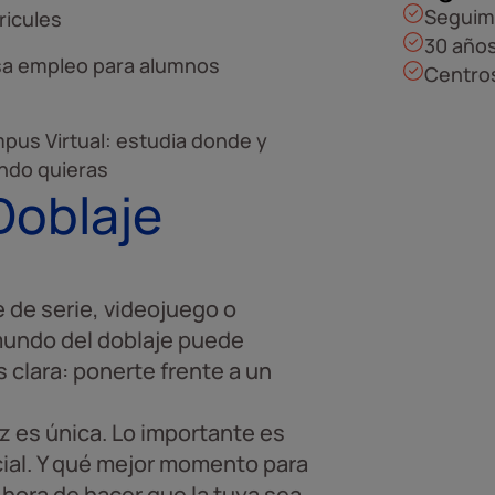
Seguim
ricules
30 años
sa empleo para alumnos
Centros
pus Virtual: estudia donde y
ndo quieras
Doblaje
 de serie, videojuego o
 mundo del doblaje puede
s clara: ponerte frente a un
z es única. Lo importante es
cial. Y qué mejor momento para
s hora de hacer que la tuya sea