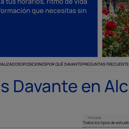
 tus horarios, ritmo de vida
 formación que necesitas sin
IALIZADOS
OPOSICIONES
POR QUÉ DAVANTE
PREGUNTAS FRECUENTE
s Davante en Alc
TIPOLOGÍA