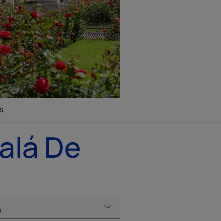
S
alá De