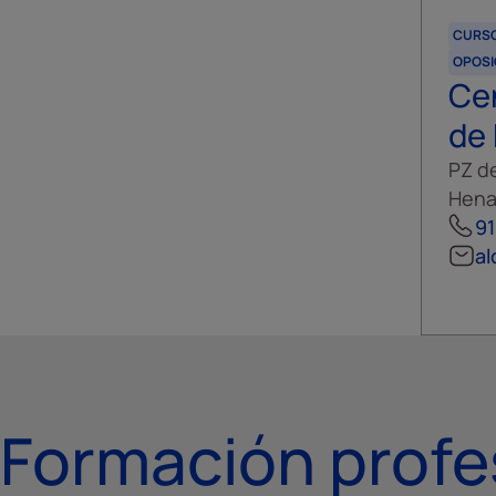
CURS
OPOSI
Cen
de
PZ de
Hena
91
a
Formación profe