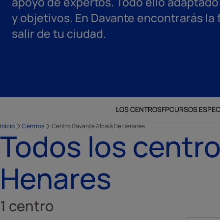
apoyo de expertos. Todo ello adaptado a
y objetivos. En Davante encontrarás la
salir de tu ciudad.
LOS CENTROS
FP
CURSOS ESPEC
Inicio
Centros
Centro Davante Alcalá De Henares
Todos los centro
Henares
1
centro