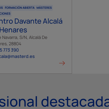
OS
FORMACIÓN ABIERTA
MÁSTERES
CIONES
tro Davante Alcalá
 Henares
 Navarra, S/N, Alcalá De
res, 28804
5 773 390
lcala@masterd.es
sional destacad