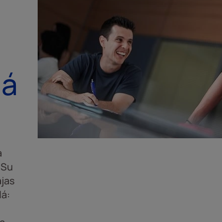
lá
a
 Su
ajas
lá: