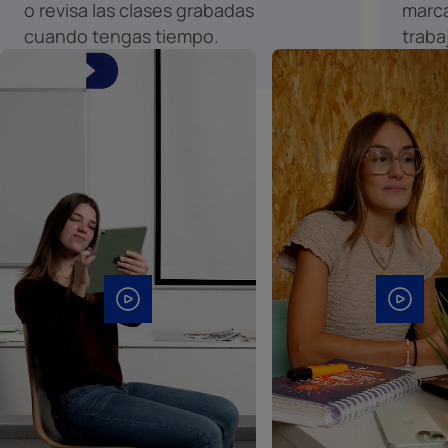
o revisa las clases grabadas
marca
cuando tengas tiempo.
traba