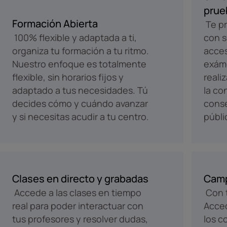
prue
Formación Abierta
Te pr
100% flexible y adaptada a ti,
con s
organiza tu formación a tu ritmo.
acces
Nuestro enfoque es totalmente
exám
flexible, sin horarios fijos y
reali
adaptado a tus necesidades. Tú
la co
decides cómo y cuándo avanzar
conse
y si necesitas acudir a tu centro.
públi
Clases en directo y grabadas
Camp
Accede a las clases en tiempo
Con t
real para poder interactuar con
Acced
tus profesores y resolver dudas,
los c