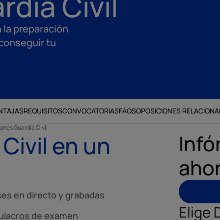
dia Civil
n la preparación
conseguir tu
NTAJAS
REQUISITOS
CONVOCATORIAS
FAQS
OPOSICIONES RELACION
ones Guardia Civil
Infó
Civil en un
aho
ses en directo y grabadas
Elige 
ulacros de examen