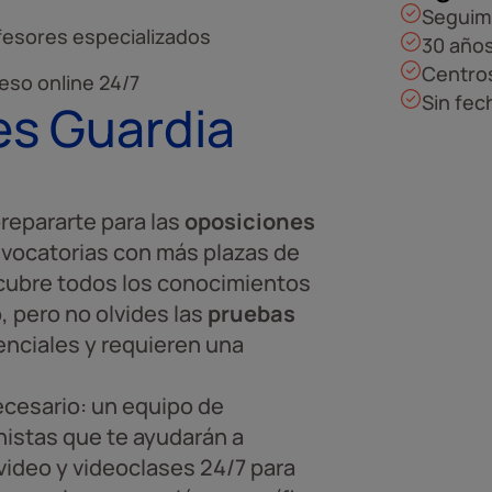
Seguim
fesores especializados
30 años
Centros
eso online 24/7
Sin fec
es Guardia
repararte para las
oposiciones
nvocatorias con más plazas de
cubre todos los conocimientos
 pero no olvides las
pruebas
enciales y requieren una
ecesario: un equipo de
onistas que te ayudarán a
 video y videoclases 24/7 para