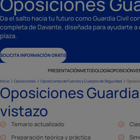
Oposiciones Guar
Da el salto hacia tu futuro como Guardia Civil co
completa de Davante, diseñada para ayudarte a 
plaza.
SOLICITA INFORMACIÓN GRATIS
PRESENTACIÓN
METODOLOGÍA
OPOSICIÓN
VE
Inicio
Oposiciones
Oposiciones de Fuerzas y Cuerpos de Seguridad
Oposici
Oposiciones Guardia 
vistazo
Temario actualizado
Cla
Preparación teórica y práctica
Sim