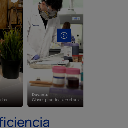
Davante
Davante
adas
Clases prácticas en el aula taller
Campus vi
ficiencia