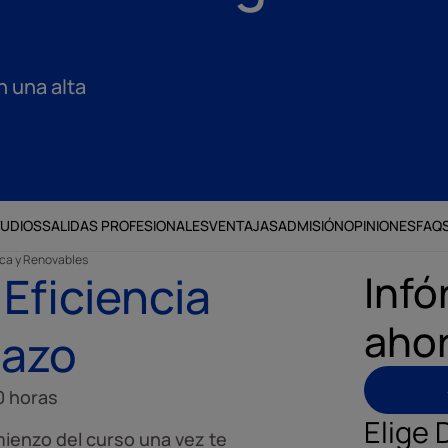
n una alta
TUDIOS
SALIDAS PROFESIONALES
VENTAJAS
ADMISIÓN
OPINIONES
FAQ
ica y Renovables
Infó
Eficiencia
aho
tazo
0 horas
Elige 
ienzo del curso una vez te