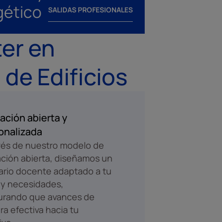
gético
SALIDAS PROFESIONALES
er en
 de Edificios
ación abierta y
onalizada
vés de nuestro modelo de
ción abierta, diseñamos un
rario docente adaptado a tu
 y necesidades,
urando que avances de
a efectiva hacia tu