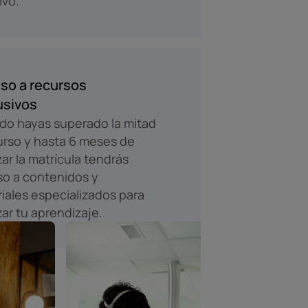
ivo.
so a recursos
usivos
o hayas superado la mitad
urso y hasta 6 meses de
izar la matrícula tendrás
o a contenidos y
iales especializados para
zar tu aprendizaje.