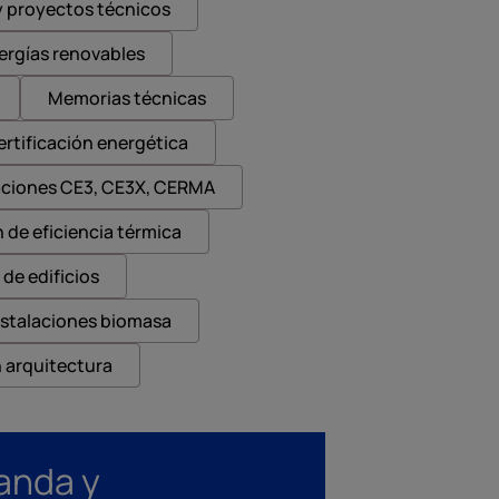
y proyectos técnicos
nergías renovables
Memorias técnicas
ertificación energética
aciones CE3, CE3X, CERMA
 de eficiencia térmica
 de edificios
nstalaciones biomasa
 arquitectura
anda y