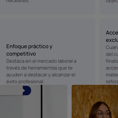
necesites.
objet
Acce
excl
Enfoque práctico y
Cuand
competitivo
del c
Destaca en el mercado laboral a
final
través de herramientas que te
acces
ayuden a destacar y alcanzar el
mater
éxito profesional.
refor