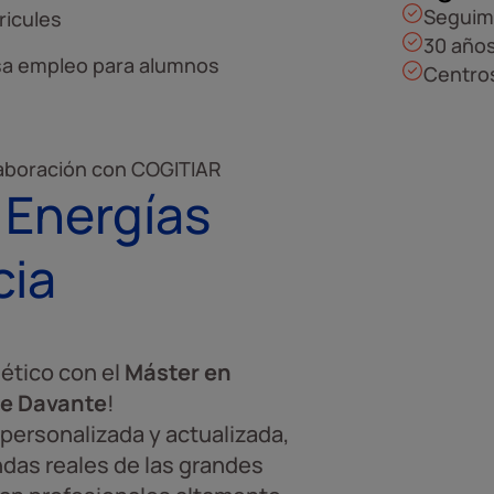
Seguim
ricules
30 años
sa empleo para alumnos
Centros
aboración con COGITIAR
 Energías
cia
gético con el
Máster en
de Davante
!
personalizada y actualizada,
das reales de las grandes