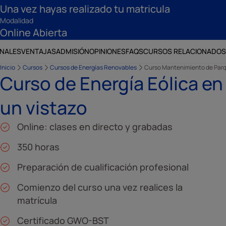
Una vez hayas realizado tu matricula
Modalidad
Online Abierta
ONALES
VENTAJAS
ADMISIÓN
OPINIONES
FAQS
CURSOS RELACIONADOS
Inicio
Cursos
Cursos de Energías Renovables
Curso Mantenimiento de Parq
Curso de Energía Eólica en
un vistazo
Online: clases en directo y grabadas
350 horas
Preparación de cualificación profesional
Comienzo del curso una vez realices la
matrícula
Certificado GWO-BST