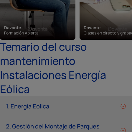
Davante
Davante
Formación Abierta
Clases en directo y grab
Temario del curso
mantenimiento
Instalaciones Energía
Eólica
1. Energía Eólica
2. Gestión del Montaje de Parques