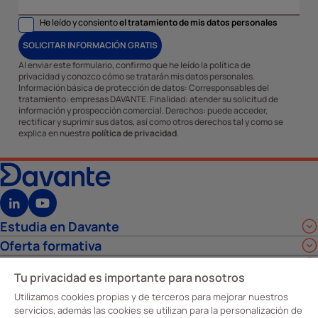
He leído y consiento
el tratamiento de mis datos personales
SOLICITAR INFORMACIÓN GRATIS
Al enviar este formulario, confirmo que he leído la política de
privacidad y conozco cómo se tratarán mis datos personales.
Información básica de protección de datos: Corresponsables del
tratamiento: empresas DAVANTE. Finalidad: atender su solicitud de
información y prospección comercial. Derechos: puede acceder,
rectificar y suprimir sus datos, así como otros derechos tal y como se
explica en nuestra
política de privacidad
.
Estudia en Davante
Oferta formativa
Empleabilidad y calidad
Tu privacidad es importante para nosotros
Sobre nosotros
Utilizamos cookies propias y de terceros para mejorar nuestros
Todos nuestros centros de FP están homologados
servicios, además las cookies se utilizan para la personalización de