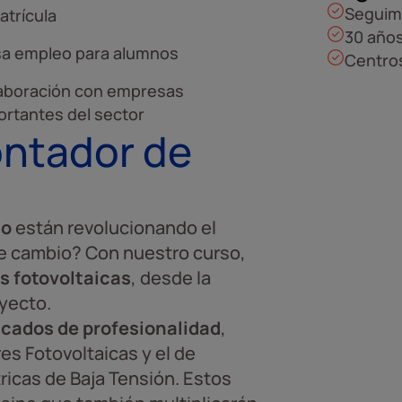
Seguim
atrícula
30 años
sa empleo para alumnos
Centros
aboración con empresas
ortantes del sector
ontador de
mo
están revolucionando el
te cambio? Con nuestro curso,
s fotovoltaicas
, desde la
oyecto.
icados de profesionalidad
,
s Fotovoltaicas y el de
ricas de Baja Tensión. Estos