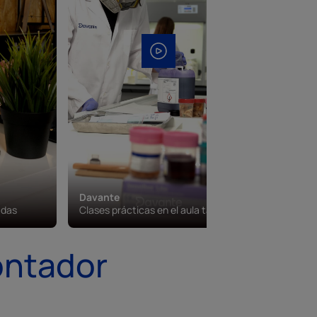
Davante
Davante
adas
Clases prácticas en el aula taller
Campus vi
ontador