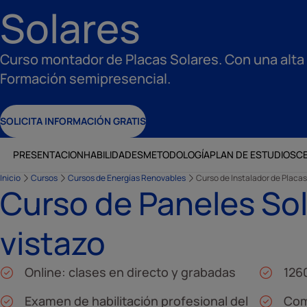
Solares
Curso montador de Placas Solares. Con una alta
Formación semipresencial.
SOLICITA INFORMACIÓN GRATIS
PRESENTACION
HABILIDADES
METODOLOGÍA
PLAN DE ESTUDIOS
CE
Inicio
Cursos
Cursos de Energías Renovables
Curso de Instalador de Placas
Curso de Paneles Sol
vistazo
Online: clases en directo y grabadas
126
Examen de habilitación profesional del
Com