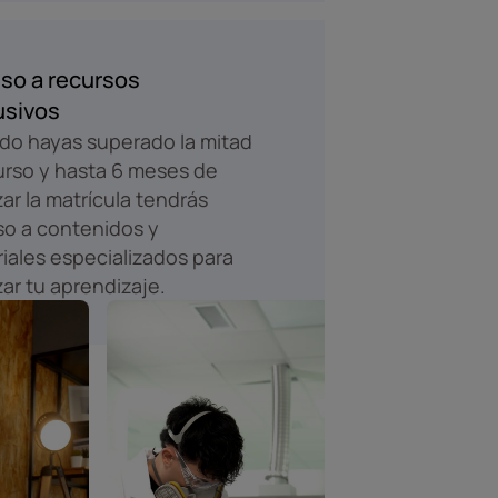
so a recursos
usivos
o hayas superado la mitad
urso y hasta 6 meses de
izar la matrícula tendrás
o a contenidos y
iales especializados para
zar tu aprendizaje.