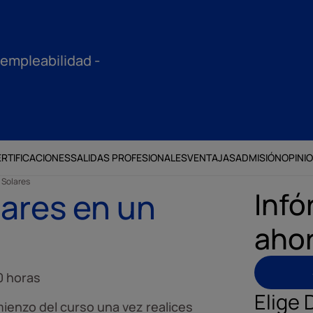
 empleabilidad -
RTIFICACIONES
SALIDAS PROFESIONALES
VENTAJAS
ADMISIÓN
OPINI
 Solares
Infó
ares en un
aho
0 horas
Elige 
ienzo del curso una vez realices