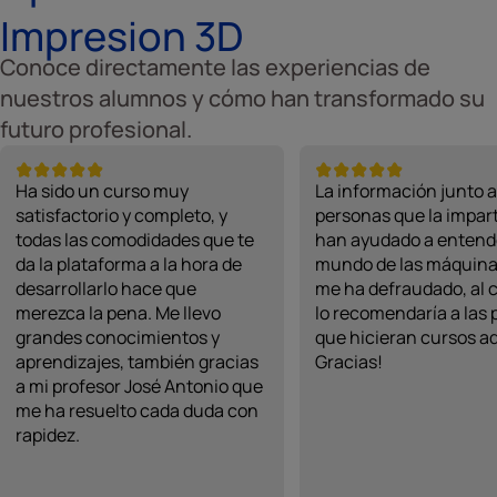
Impresion 3D
Conoce directamente las experiencias de
nuestros alumnos y cómo han transformado su
futuro profesional.
Ha sido un curso muy
La información junto a
satisfactorio y completo, y
personas que la impar
todas las comodidades que te
han ayudado a entende
da la plataforma a la hora de
mundo de las máquina
desarrollarlo hace que
me ha defraudado, al c
merezca la pena. Me llevo
lo recomendaría a las
grandes conocimientos y
que hicieran cursos aq
aprendizajes, también gracias
Gracias!
a mi profesor José Antonio que
me ha resuelto cada duda con
rapidez.