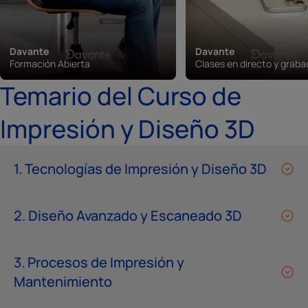
Davante
Davante
Formación Abierta
Clases en directo y grab
Temario del Curso de
Impresión y Diseño 3D
1. Tecnologías de Impresión y Diseño 3D
2. Diseño Avanzado y Escaneado 3D
3. Procesos de Impresión y
Mantenimiento